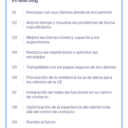
En este blog
01
- Jumplink to Reúnase con sus clientes donde se encuentren
Reúnase con sus clientes donde se encuentren
02
- Jumplink to Ahorre tiempo y resuelva los problemas de forma 
Ahorre tiempo y resuelva los problemas de forma
más eficiente
03
- Jumplink to Mejore las interacciones y capacite a los supervis
Mejore las interacciones y capacite a los
supervisores
04
- Jumplink to Reduzca las repeticiones y optimice las escaladas
Reduzca las repeticiones y optimice las
escaladas
05
- Jumplink to Tranquilidad con los pagos seguros de los clientes
Tranquilidad con los pagos seguros de los clientes
06
- Jumplink to Priorización de la residencia local de datos para los
Priorización de la residencia local de datos para
los clientes de la UE
07
- Jumplink to Integración de todas las funciones en su centro d
Integración de todas las funciones en su centro
de contacto
08
- Jumplink to Optimización de la experiencia del cliente más all
Optimización de la experiencia del cliente más
allá del centro de contacto
09
- Jumplink to Rumbo al futuro
Rumbo al futuro