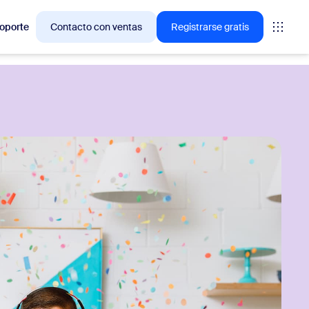
oporte
Contacto con ventas
Registrarse gratis
ciones en las que los clientes de Zoom están interesados
niones
oms
vas
ormación de CX