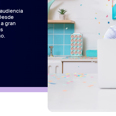
 audiencia
 Desde
 a gran
as
o.