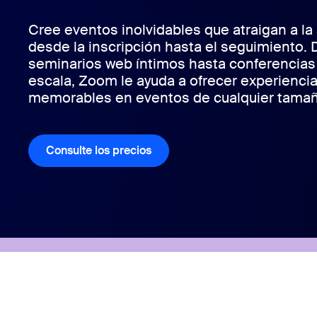
Cree eventos inolvidables que atraigan a la
desde la inscripción hasta el seguimiento.
seminarios web íntimos hasta conferencias
Instalar en el escritorio
Iniciar contacto
Centro de descargas
+1.888.799.9666
/
+1.888.303.1012
escala, Zoom le ayuda a ofrecer experienci
memorables en eventos de cualquier tamañ
Consulte los precios