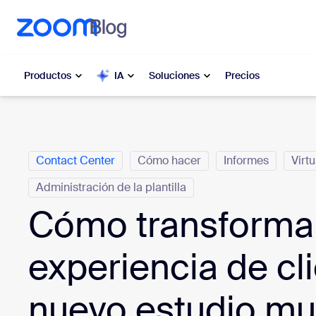
 al contenido principal
 ir al chat de ayuda
Productos
IA
Soluciones
Precios
Categorías
Popular
Popu
Contact Center
Cómo hacer
Informes
Virt
Lo más s
Zoom Workplace
en este
Administración de la plantilla
Servicios comerciales de Zoom
Cómo transforma
Mis
Zoom CX
Zo
experiencia de cli
Ph
IA de Zoom
nuevo estudio mu
Cen