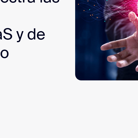
sai
S y de
to