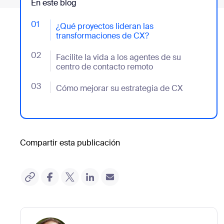
En este blog
01
- Jumplink to ¿Qué proyectos lideran las transforma
¿Qué proyectos lideran las
transformaciones de CX?
02
- Jumplink to Facilite la vida a los agentes de su ce
Facilite la vida a los agentes de su
centro de contacto remoto
03
- Jumplink to Cómo mejorar su estrategia de CX
Cómo mejorar su estrategia de CX
Compartir esta publicación