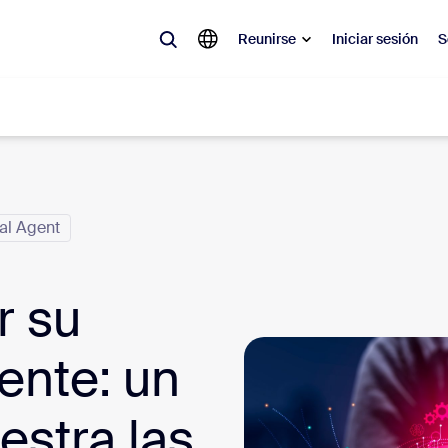
Reunirse
Iniciar sesión
S
lar
ual Agent
olicitado, lo que está en tendencia, lo que genera expectativa: las solu
 momento.
r su
 notas
Reu
omMate
Ro
ente: un
one
Can
estra las
tro de contacto
Inf