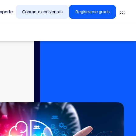
oporte
Contacto con ventas
Registrarse gratis
ciones en las que los clientes de Zoom están interesados
niones
oms
vas
ormación de CX