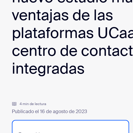
Desarrolladores
ventajas de las
Bon
Aplicaciones e integraciones
plataformas UCaa
centro de contac
Instalar en el escritorio
Iniciar contacto
Centro de descargas
+1.888.799.9666
/
+1.888.303.1012
integradas
4 min de lectura
Publicado el 16 de agosto de 2023