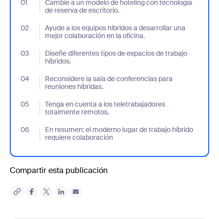
01
- Jumplink to Cambie a un modelo de hoteling con tecnología de 
Cambie a un modelo de hoteling con tecnología
de reserva de escritorio.
02
- Jumplink to Ayude a los equipos híbridos a desarrollar una mejo
Ayude a los equipos híbridos a desarrollar una
mejor colaboración en la oficina.
03
- Jumplink to Diseñe diferentes tipos de espacios de trabajo híbr
Diseñe diferentes tipos de espacios de trabajo
híbridos.
04
- Jumplink to Reconsidere la sala de conferencias para reuniones
Reconsidere la sala de conferencias para
reuniones híbridas.
05
- Jumplink to Tenga en cuenta a los teletrabajadores totalment
Tenga en cuenta a los teletrabajadores
totalmente remotos.
06
- Jumplink to En resumen: el moderno lugar de trabajo híbrido r
En resumen: el moderno lugar de trabajo híbrido
requiere colaboración
Compartir esta publicación