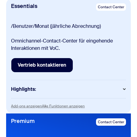
Essentials
Contact Center
/Benutzer/Monat (jährliche Abrechnung)
Omnichannel-Contact-Center für eingehende
Interaktionen mit VoC.
Vertrieb kontaktieren
Vertrieb kontaktieren
Highlights:
Contact Center
Add-ons anzeigen
Alle Funktionen anzeigen
Add-ons anzeigen
Alle Funktionen anzeigen
Flow-Editor und Sprachdialogsystem
Echtzeit-Transkription
Premium
Contact Center
Fernsteuerung
CTI-Integration für Mitarbeiter (CRM, ZEN, NOW,
MSFT)