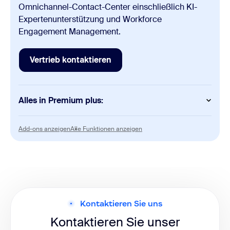
Omnichannel-Contact-Center einschließlich KI-
Expertenunterstützung und Workforce
Engagement Management.
Vertrieb kontaktieren
Vertrieb kontaktieren
Alles in Premium plus:
KI
Add-ons anzeigen
Alle Funktionen anzeigen
Add-ons anzeigen
Alle Funktionen anzeigen
KI-Expertenunterstützung
Advanced Quality Management
Belegschaftsverwaltung
Kontaktieren Sie uns
Kontaktieren Sie unser