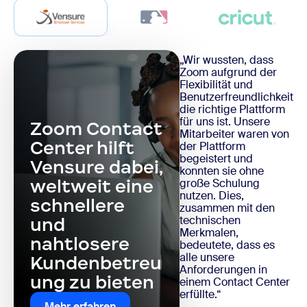
„Wir wussten, dass
Zoom aufgrund der
Flexibilität und
Benutzerfreundlichkeit
die richtige Plattform
für uns ist. Unsere
Zoom Contact
Mitarbeiter waren von
Center hilft
der Plattform
begeistert und
Vensure dabei,
konnten sie ohne
weltweit eine
große Schulung
nutzen. Dies,
schnellere
zusammen mit den
technischen
und
Merkmalen,
nahtlosere
bedeutete, dass es
alle unsere
Kundenbetreu
Anforderungen in
ung zu bieten
einem Contact Center
erfüllte.“
Mehr erfahren