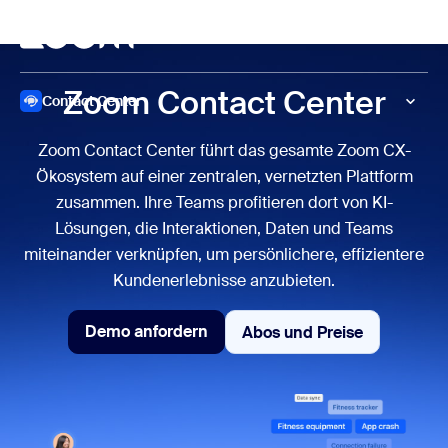
ptinhalt wechseln
fe-Chat wechseln
Meeting
Zoom Contact Center
Contact Center
Zoom Contact Center führt das gesamte Zoom CX-
Ökosystem auf einer zentralen, vernetzten Plattform
zusammen. Ihre Teams profitieren dort von KI-
Lösungen, die Interaktionen, Daten und Teams
miteinander verknüpfen, um persönlichere, effizientere
Kundenerlebnisse anzubieten.
Demo anfordern
Abos und Preise
Abos und Preise
Demo anfordern