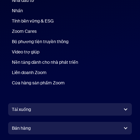
Nhà đầu tư
Nhấn
Nhấn phím
Tính bền vững & ESG
Tính bền vững & ESG
Zoom Cares
Zoom Cares
Bộ phương tiện truyền thông
Bộ phương tiện
Video trợ giúp
Nền tảng dành cho nhà phát triển
Liên doanh Zoom
Kênh đầu tư mạo hiểm Zoom
Cửa hàng sản phẩm Zoom
Cửa hàng sản phẩm Zoom
Tải xuống
Ứng dụng Zoom Workplace
Ứng dụng Zoom Workplace
Bán hàng
Ứng dụng Zoom Rooms
Ứng dụng Zoom Rooms