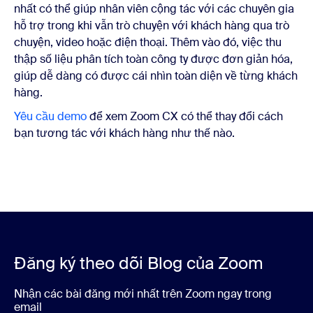
nhất có thể giúp nhân viên cộng tác với các chuyên gia
hỗ trợ trong khi vẫn trò chuyện với khách hàng qua trò
chuyện, video hoặc điện thoại. Thêm vào đó, việc thu
thập số liệu phân tích toàn công ty được đơn giản hóa,
giúp dễ dàng có được cái nhìn toàn diện về từng khách
hàng.
Yêu cầu demo
để xem
Zoom CX
có thể thay đổi cách
bạn tương tác với khách hàng như thế nào.
Đăng ký theo dõi Blog của Zoom
Nhận các bài đăng mới nhất trên Zoom ngay trong
email