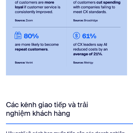
Các kênh giao tiếp và trải
nghiệm khách hàng