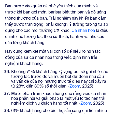
Bạn bước vào quán cà phê yêu thích của mình, và
trước khi bạn gọi món, barista biết tên bạn và đồ uống
thông thường của bạn. Trải nghiệm này khiến bạn cảm
thấy được trân trọng, phải không? Ý tưởng tương tự áp
dụng cho các môi trường CX khác
.
Cá nhân hóa
là điều
chỉnh các tương tác theo sở thích, hành vi và nhu cầu
của từng khách hàng.
Hãy cùng xem xét một vài con số để hiểu rõ hơn tác
động của sự cá nhân hóa trong việc định hình trải
nghiệm khách hàng
.
Khoảng 74% khách hàng kỳ vọng bot sẽ ghi nhớ các
tương tác trước đó và muốn bot dự đoán nhu cầu
và vấn đề của họ, nhưng thực tế điều này chỉ xảy ra
từ 28% đến 30% số thời gian. (
Zoom
, 2025)
Mười phần trăm khách hàng cho rằng việc cá nhân
hóa phản hồi và giải pháp là một yếu tố tạo nên trải
nghiệm dịch vụ khách hàng tốt nhất. (
Zoom
, 2025)
61%
khách hàng cho biết họ sẵn sàng chi tiêu nhiều