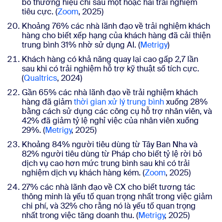
bỏ thương hiệu chỉ sau một hoặc hai trải nghiệm
tiêu cực. (
Zoom
, 2025)
Khoảng 76% các nhà lãnh đạo về trải nghiệm khách
hàng cho biết xếp hạng của khách hàng đã cải thiện
trung bình 31% nhờ sử dụng AI. (
Metrigy
)
Khách hàng có khả năng quay lại cao gấp 2,7 lần
sau khi có trải nghiệm hỗ trợ kỹ thuật số tích cực.
(
Qualtrics
, 2024)
Gần 65% các nhà lãnh đạo về trải nghiệm khách
hàng đã giảm
thời gian xử lý trung bình
xuống 28%
bằng cách sử dụng các công cụ hỗ trợ nhân viên, và
42% đã giảm tỷ lệ nghỉ việc của nhân viên xuống
29%. (
Metrigy
, 2025)
Khoảng 84% người tiêu dùng từ Tây Ban Nha và
82% người tiêu dùng từ Pháp cho biết tỷ lệ rời bỏ
dịch vụ cao hơn mức trung bình sau khi có trải
nghiệm dịch vụ khách hàng kém. (
Zoom
, 2025)
27% các nhà lãnh đạo về CX cho biết tương tác
thông minh là yếu tố quan trọng nhất trong việc giảm
chi phí, và 32% cho rằng nó là yếu tố quan trọng
nhất trong việc tăng doanh thu. (
Metrigy
, 2025)