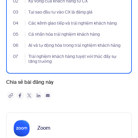
02
- Jumplink to Kỳ vọng của khách hàng từ CX
Kỳ vọng của khách hàng từ CX
03
- Jumplink to Tại sao đầu tư vào CX là đáng giá
Tại sao đầu tư vào CX là đáng giá
04
- Jumplink to Các kênh giao tiếp và trải nghiệm khách hàng
Các kênh giao tiếp và trải nghiệm khách hàng
05
- Jumplink to Cá nhân hóa trải nghiệm khách hàng
Cá nhân hóa trải nghiệm khách hàng
06
- Jumplink to AI và tự động hóa trong trải nghiệm khách hàng
AI và tự động hóa trong trải nghiệm khách hàng
07
- Jumplink to Trải nghiệm khách hàng tuyệt vời thúc đẩy sự tăng
Trải nghiệm khách hàng tuyệt vời thúc đẩy sự
tăng trưởng
Chia sẻ bài đăng này
Zoom