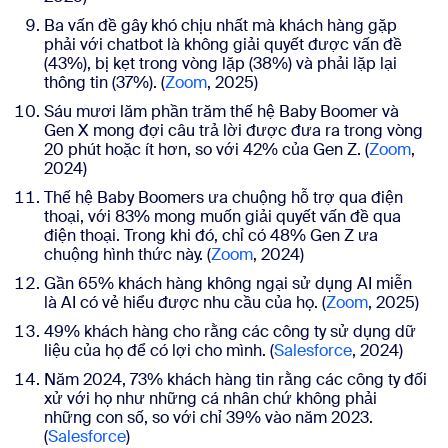
Ba vấn đề gây khó chịu nhất mà khách hàng gặp
phải với chatbot là không giải quyết được vấn đề
(43%), bị kẹt trong vòng lặp (38%) và phải lặp lại
thông tin (37%). (
Zoom
, 2025)
Sáu mươi lăm phần trăm thế hệ Baby Boomer và
Gen X mong đợi câu trả lời được đưa ra trong vòng
20 phút hoặc ít hơn, so với 42% của Gen Z. (
Zoom
,
2024)
Thế hệ Baby Boomers ưa chuộng hỗ trợ qua điện
thoại, với 83% mong muốn giải quyết vấn đề qua
điện thoại. Trong khi đó, chỉ có 48% Gen Z ưa
chuộng hình thức này. (
Zoom
, 2024)
Gần 65% khách hàng không ngại sử dụng AI miễn
là AI có vẻ hiểu được nhu cầu của họ. (
Zoom
, 2025)
49% khách hàng cho rằng các công ty sử dụng dữ
liệu của họ để có lợi cho mình. (
Salesforce
, 2024)
Năm 2024, 73% khách hàng tin rằng các công ty đối
xử với họ như những cá nhân chứ không phải
những con số, so với chỉ 39% vào năm 2023.
(
Salesforce
)