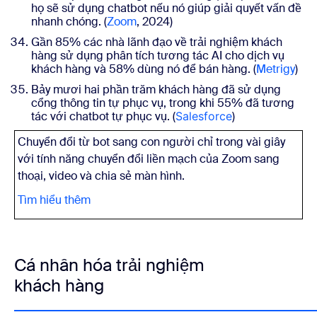
họ sẽ sử dụng chatbot nếu nó giúp giải quyết vấn đề
nhanh chóng. (
Zoom
, 2024)
Gần 85% các nhà lãnh đạo về trải nghiệm khách
hàng sử dụng phân tích tương tác AI cho dịch vụ
khách hàng và 58% dùng nó để bán hàng. (
Metrigy
)
Bảy mươi hai phần trăm khách hàng đã sử dụng
cổng thông tin tự phục vụ, trong khi 55% đã tương
tác với chatbot tự phục vụ. (
Salesforce
)
Chuyển đổi từ bot sang con người chỉ trong vài giây
với tính năng chuyển đổi liền mạch của Zoom sang
thoại, video và chia sẻ màn hình.
Tìm hiểu thêm
Cá nhân hóa trải nghiệm
khách hàng