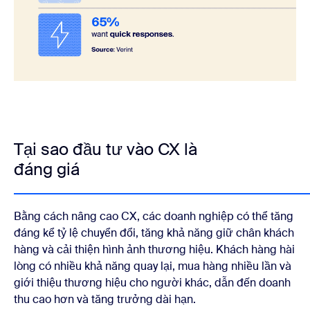
Tại sao đầu tư vào CX là
đáng giá
Bằng cách nâng cao CX, các doanh nghiệp có thể tăng
đáng kể tỷ lệ chuyển đổi, tăng khả năng giữ chân khách
hàng và cải thiện hình ảnh thương hiệu. Khách hàng hài
lòng có nhiều khả năng quay lại, mua hàng nhiều lần và
giới thiệu thương hiệu cho người khác, dẫn đến doanh
thu cao hơn và tăng trưởng dài hạn.