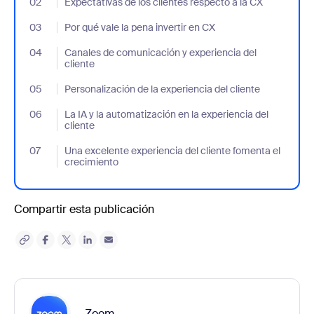
02
- Jumplink to Expectativas de los clientes respecto a la CX
Expectativas de los clientes respecto a la CX
03
- Jumplink to Por qué vale la pena invertir en CX
Por qué vale la pena invertir en CX
04
- Jumplink to Canales de comunicación y experiencia del cliente
Canales de comunicación y experiencia del
cliente
05
- Jumplink to Personalización de la experiencia del cliente
Personalización de la experiencia del cliente
06
- Jumplink to La IA y la automatización en la experiencia del clie
La IA y la automatización en la experiencia del
cliente
07
- Jumplink to Una excelente experiencia del cliente fomenta el 
Una excelente experiencia del cliente fomenta el
crecimiento
Compartir esta publicación
Zoom