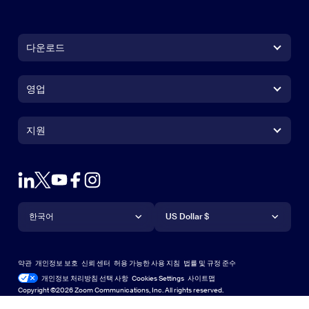
다운로드
Zoom Workplace 앱
Zoom Workplace 앱
영업
Zoom Rooms 앱
Zoom Rooms 앱
+1 888-799-9666
클릭하여 통화
Zoom Rooms Controller
지원
지원
영업팀에 문의
브라우저 확장프로그램
테스트 줌
플랜 & 가격
Outlook 플러그인
계정
데모 요청하기
iPhone 및 iPad 앱
iPhone 및 iPad 앱
언어
통화
지원 센터
지원 센터
웨비나 및 이벤트
Android 앱
한국어
Android 앱
US Dollar $
학습 센터
Zoom 체험 센터
Zoom 체험 센터
Zoom 가상 배경
Deutsch
US Dollar $
Zoom 커뮤니티
Zoom for Startups
Zoom for Startups
약관
개인정보 보호
신뢰 센터
허용 가능한 사용 지침
법률 및 규정 준수
English
기술 콘텐츠 라이브러리
기술 콘텐츠 라이브러리
개인정보 처리방침 선택 사항
Cookies Settings
사이트맵
사이트맵
Copyright ©2026 Zoom Communications, Inc. All rights reserved.
Español
피드백