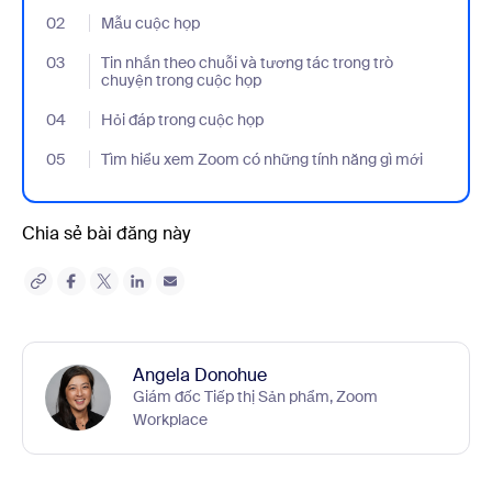
02
- Jumplink to Mẫu cuộc họp
Mẫu cuộc họp
03
- Jumplink to Tin nhắn theo chuỗi và tương tác trong trò chuyện
Tin nhắn theo chuỗi và tương tác trong trò
chuyện trong cuộc họp
04
- Jumplink to Hỏi đáp trong cuộc họp
Hỏi đáp trong cuộc họp
05
- Jumplink to Tìm hiểu xem Zoom có những tính năng gì mới
Tìm hiểu xem Zoom có những tính năng gì mới
Chia sẻ bài đăng này
Angela Donohue
Giám đốc Tiếp thị Sản phẩm, Zoom
Workplace