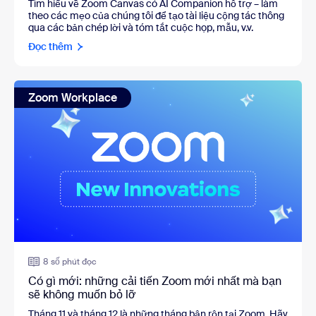
Tìm hiểu về Zoom Canvas có AI Companion hỗ trợ
–
làm
theo các mẹo của chúng tôi để tạo tài liệu cộng tác thông
qua các bản chép lời và tóm tắt cuộc họp, mẫu, v.v.
Đọc thêm
Zoom Workplace
8 số phút đọc
Có gì mới: những cải tiến Zoom mới nhất mà bạn
sẽ không muốn bỏ lỡ
Tháng 11 và tháng 12 là những tháng bận rộn tại Zoom. Hãy