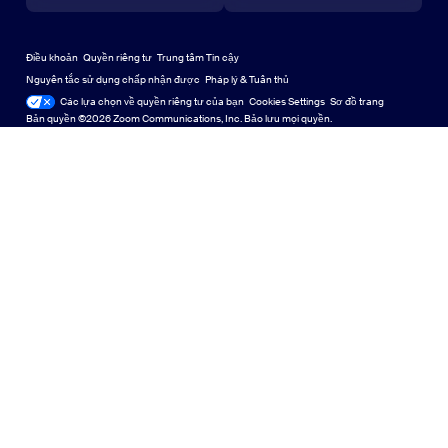
Trung tâm học tập
Trung tâm Trải nghiệm Zoom
Trung tâm Trải nghiệm Zoom
Thu phóng hình nền ảo
Nền ảo Zoom
Deutsch
US Dollar $
Cộng đồng Zoom
Zoom for Startups
Zoom for Startups
Điều khoản
Quyền riêng tư
Trung tâm Tin cậy
English
Thư viện Nội dung Kỹ thuật
Thư viện Nội dung Kỹ thuật
Nguyên tắc sử dụng chấp nhận được
Pháp lý & Tuân thủ
Các lựa chọn về quyền riêng tư của bạn
Cookies Settings
Sơ đồ trang
Sơ đồ trang
Español
Góp ý
Bản quyền ©2026 Zoom Communications, Inc. Bảo lưu mọi quyền.
Liên hệ với chúng tôi
Liên hệ với chúng tôi
Français
Trợ năng
Indonesia
Hỗ trợ nhà phát triển
Hỗ trợ nhà phát triển
Italiano
Tuyên bố minh bạch về quyền riêng tư, bảo mật, pháp lý và
日本語
luật nô lệ hiện đại
한국어
Nederlands
Polski
Português
Türkçe