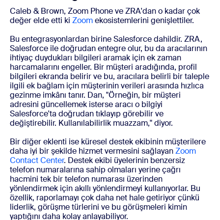
Caleb & Brown, Zoom Phone ve ZRA'dan o kadar çok
değer elde etti ki
Zoom
ekosistemlerini
genişlettiler.
Bu entegrasyonlardan birine Salesforce dahildir. ZRA,
Salesforce ile doğrudan entegre olur, bu da aracılarının
ihtiyaç duydukları bilgileri aramak için ek zaman
harcamalarını engeller. Bir müşteri aradığında, profil
bilgileri ekranda belirir ve bu, aracılara belirli bir taleple
ilgili ek bağlam için müşterinin verileri arasında hızlıca
gezinme imkânı tanır. Dan, "Örneğin, bir müşteri
adresini güncellemek isterse aracı o bilgiyi
Salesforce'ta doğrudan tıklayıp görebilir ve
değiştirebilir. Kullanılabilirlik muazzam," diyor.
Bir diğer eklenti ise küresel destek ekibinin müşterilere
daha iyi bir şekilde hizmet vermesini sağlayan
Zoom
Contact Center
. Destek ekibi üyelerinin benzersiz
telefon numaralarına sahip olmaları yerine çağrı
hacmini tek bir telefon numarası üzerinden
yönlendirmek için akıllı yönlendirmeyi kullanıyorlar. Bu
özellik, raporlamayı çok daha net hale getiriyor çünkü
liderlik, görüşme türlerini ve bu görüşmeleri kimin
yaptığını daha kolay anlayabiliyor.