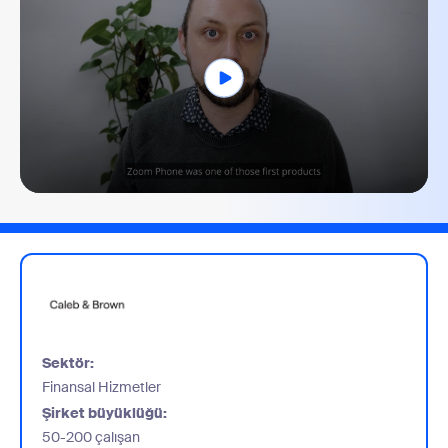
0
seconds
of
1
minute,
51
seconds
Sektör:
Finansal Hizmetler
Şirket büyüklüğü:
50-200 çalışan