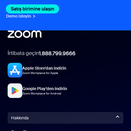
Satış birimine ulaşın
Satış birimine ulaşın
Demo isteyin
Demo İsteyin
İrtibata geçin
1.888.799.9666
Apple Store'dan indirin
Zoom Workplace for Apple
Google Play’den indirin
Zoom Workplace for Android
Hakkında