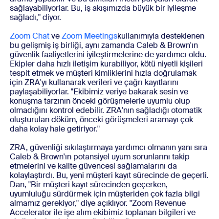
sağlayabiliyorlar. Bu, iş akışımızda büyük bir iyileşme
sağladı," diyor.
Zoom Chat
ve
Zoom Meetings
kullanımıyla desteklenen
bu gelişmiş iş birliği, aynı zamanda Caleb & Brown'ın
güvenlik faaliyetlerini iyileştirmelerine de yardımcı oldu.
Ekipler daha hızlı iletişim kurabiliyor, kötü niyetli kişileri
tespit etmek ve müşteri kimliklerini hızla doğrulamak
için ZRA'yı kullanarak verileri ve çağrı kayıtlarını
paylaşabiliyorlar. "Ekibimiz veriye bakarak sesin ve
konuşma tarzının önceki görüşmelerle uyumlu olup
olmadığını kontrol edebilir. ZRA'nın sağladığı otomatik
oluşturulan döküm, önceki görüşmeleri aramayı çok
daha kolay hale getiriyor."
ZRA, güvenliği sıkılaştırmaya yardımcı olmanın yanı sıra
Caleb & Brown'ın potansiyel uyum sorunlarını takip
etmelerini ve kalite güvencesi sağlamalarını da
kolaylaştırdı. Bu, yeni müşteri kayıt sürecinde de geçerli.
Dan, "Bir müşteri kayıt sürecinden geçerken,
uyumluluğu sürdürmek için müşteriden çok fazla bilgi
almamız gerekiyor," diye açıklıyor. "Zoom Revenue
Accelerator ile işe alım ekibimiz toplanan bilgileri ve