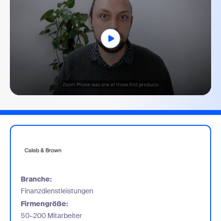
0
seconds
of
1
minute,
51
seconds
Branche:
Finanzdienstleistungen
Firmengröße:
50–200 Mitarbeiter