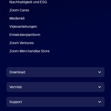
Nachhaltigkeit und ESG
Zoom Cares
Zoom Cares
Medienkit
Videoanleitungen
Entwicklerplattform
Zoom Ventures
Zoom Merchandise Store
Zoom Merchandise Store
Download
Zoom Workplace-App
Zoom Workplace-App
Vertrieb
Zoom Rooms-App
Zoom Rooms-App
+1.888.799.9666
Zum Anrufen klicken
Zoom Rooms Controller
Support
Support
Vertrieb kontaktieren
Browsererweiterung