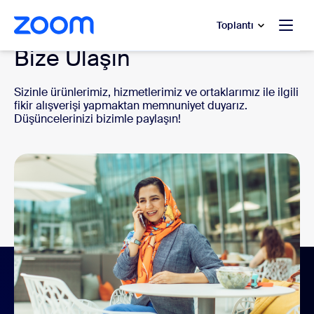
t yardımına atla
a içeriğe atla
Toplantı
Bize Ulaşın
Sizinle ürünlerimiz, hizmetlerimiz ve ortaklarımız ile ilgili
fikir alışverişi yapmaktan memnuniyet duyarız.
Düşüncelerinizi bizimle paylaşın!