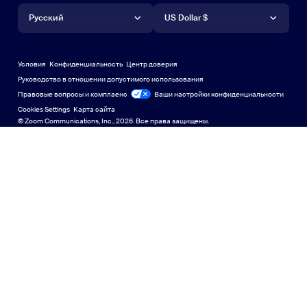
Язык
Валюта
Центр поддержки
Центр поддержки
Вебинары и мероприятия
Приложение Android
Русский
Приложение Android
US Dollar $
Учебный центр
Центр обучения
Демонстрационный центр Zoom
Демонстрационный центр 
Виртуальные фоны Zoom
Виртуальные фоны Zoom
Deutsch
US Dollar $
Сообщество Zoom
Zoom for Startups
Zoom for Startups
Условия
Конфиденциальность
Центр доверия
English
Техническая библиотека
Техническая библиотека
Руководство в отношении допустимого использования
Правовые вопросы и комплаенс
Правовые вопросы и контроль соблюдения требований
Ваши настройки конфиденциальности
Español
Обратная связь
Cookies Settings
Карта сайта
Карта сайта
© Zoom Communications, Inc., 2026. Все права защищены.
Связаться с нами
Связаться с нами
Français
Специальные возможности
Indonesia
Поддержка разработчиков
Поддержка разработчиков
Italiano
Политика конфиденциальности, безопасности,
日本語
правовая политика и заявление о прозрачности в
соответствии с Законом о современном рабстве
Политика 
한국어
Nederlands
Polski
Português