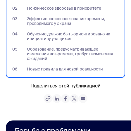
02
- Jumplink to Психическое здоровье в приоритете
Психическое здоровье в приоритете
03
- Jumplink to Эффективное использование времени, провод
Эффективное использование времени,
проводимого у экрана
04
- Jumplink to Обучение должно быть ориентировано на ин
Обучение должно быть ориентировано на
инициативу учащихся
05
- Jumplink to Образование, предусматривающее изменени
Образование, предусматривающее
изменения во времени, требует изменения
ожиданий
06
- Jumplink to Новые правила для новой реальности
Новые правила для новой реальности
Поделиться этой публикацией
Борьба с проблемами