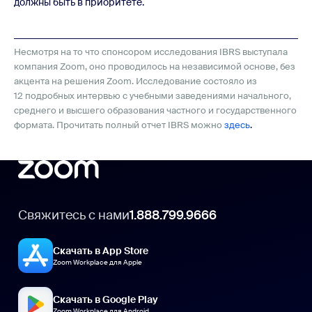
должны быть в приоритете.
Несмотря на то что спонсором исследования IBRS выступала
компания Zoom, оно проводилось на независимой основе, без
акцента на решения Zoom. Исследование состояло из
12 подробных интервью с учебными заведениями начального,
среднего и высшего образования частного и государственного
формата. Прочитать полный отчет IBRS можно
здесь
.
Свяжитесь с нами
1.888.799.9666
Скачать в App Store
Zoom Workplace для Apple
Скачать в Google Play
Zoom Workplace для Android