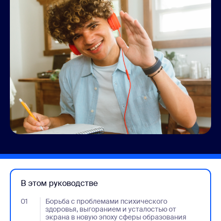
В этом руководстве
01
- Jumplink to Борьба с проблемами психического здоровья
Борьба с проблемами психического
здоровья, выгоранием и усталостью от
экрана в новую эпоху сферы образования