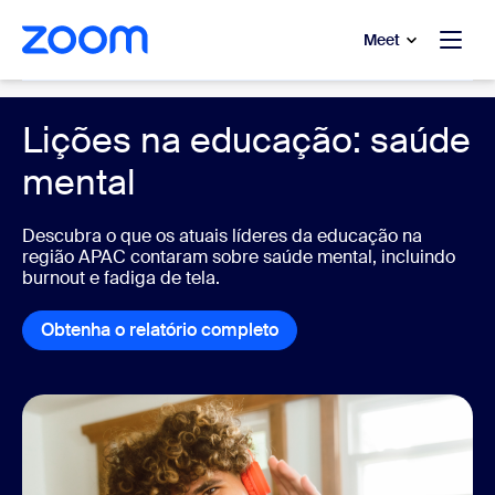
 conteúdo principal
a o chat de ajuda
Meet
Education
Lições na educação: saúde
mental
Descubra o que os atuais líderes da educação na
região APAC contaram sobre saúde mental, incluindo
burnout e fadiga de tela.
Obtenha o relatório completo