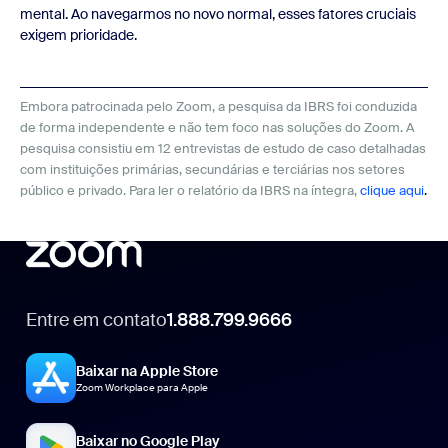
mental. Ao navegarmos no novo normal, esses fatores cruciais
exigem prioridade.
Embora patrocinada pelo Zoom, a pesquisa da IBRS foi conduzida
de forma independente e não tem foco nas soluções do Zoom. A
pesquisa consistiu em 12 entrevistas de estudo de caso detalhadas
com instituições primárias, secundárias e terciárias nos setores
público e privado. Para ler o relatório da IBRS na íntegra,
clique aqui
.
Entre em contato
1.888.799.9666
1.888.799.9666
Baixar na Apple Store
Zoom Workplace para Apple
Baixar no Google Play