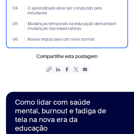
04
- Jumplink to O aprendizado deve ser conduzido pelo estudante
O aprendizado deve ser conduzido pelo
estudante
05
- Jumplink to Mudanças temporais na educação demandam mu
Mudanças temporais na educação demandam
mudanças nas expectativas
06
- Jumplink to Novas regras para um novo normal
Novas regras para um novo normal
Compartilhe esta postagem
Como lidar com saúde
mental, burnout e fadiga de
tela na nova era da
educação