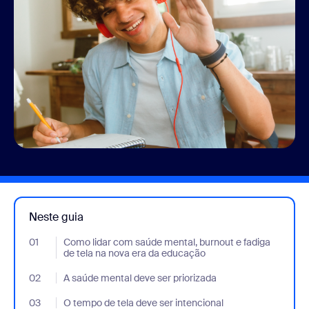
Neste guia
01
- Jumplink to Como lidar com saúde mental, burnout e fadiga de
Como lidar com saúde mental, burnout e fadiga
de tela na nova era da educação
02
- Jumplink to A saúde mental deve ser priorizada
A saúde mental deve ser priorizada
03
- Jumplink to O tempo de tela deve ser intencional
O tempo de tela deve ser intencional