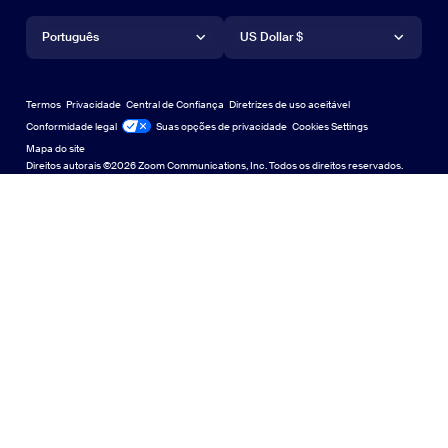
Aplicativo para iPhone/iPad
Aplicativo para iPhone/iPad
Idioma
Moeda
Central de Suporte
Central de Suporte
Webinars e eventos
Aplicativo para Android
Português
Aplicativo para Android
US Dollar $
Centro de Aprendizagem
Central de aprendizagem
Central de experiência do Zoom
Central de experiência do Zoom
Zoom em fundos virtuais
Planos de fundo virtuais da Zoom
Deutsch
US Dollar $
Comunidade Zoom
Zoom for Startups
Zoom for Startups
Termos
Privacidade
Central de Confiança
Diretrizes de uso aceitável
English
Biblioteca de conteúdo técnico
Biblioteca de conteúdo técnico
Conformidade legal
Jurídico e Conformidade
Suas opções de privacidade
Cookies Settings
Mapa do site
Mapa do site
Español
Feedback
Direitos autorais ©2026 Zoom Communications, Inc. Todos os direitos reservados.
Falar conosco
Falar conosco
Français
Acessibilidade
Indonesia
Suporte ao desenvolvedor
Suporte ao desenvolvedor
Italiano
Declaração de Transparência da Lei de Privacidade,
日本語
Segurança, Políticas Legais e Escravidão Moderna
Declaração de
한국어
Nederlands
Polski
Português