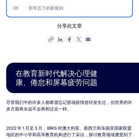
06
- Jumplink to 新常态下的新规则
新常态下的新规则
分享此文章
在教育新时代解决心理健
康、倦怠和屏幕疲劳问题
尽管我们中的许多人都希望忘记那场疫情曾经发生过，但世界的许
多方面将永远不会再和过去一样。
2022 年 1 月至 3 月，IBRS 对澳大利亚、新西兰和东南亚国家联盟
地区的中小学和高等教育机构进行了采访，探讨教育领域遭受到了