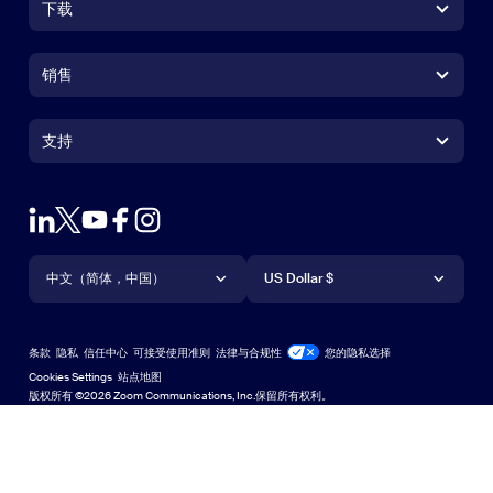
下载
Zoom Workplace 应用
Zoom Workplace 应用
销售
Zoom Rooms 应用
Zoom Rooms 应用
+1.888.799.9666
点击呼叫
Zoom Rooms Controller
支持
支持
联系销售人员
浏览器扩展
测试 Zoom
套餐和定价
Outlook 插件
账户
申请演示
iPhone/iPad 应用
iPhone/iPad 应用
语言
货币
支持中心
支持中心
网络研讨会和活动
Android 应用
中文（简体，中国）
Android 应用
US Dollar $
学习中心
Zoom 体验中心
Zoom 体验中心
Zoom 虚拟背景
Deutsch
US Dollar $
Zoom 社区
Zoom for Startups
Zoom for Startups
条款
隐私
信任中心
可接受使用准则
法律与合规性
您的隐私选择
English
技术内容库
技术内容库
Cookies Settings
站点地图
站点地图
版权所有 ©2026 Zoom Communications, Inc.保留所有权利。
Español
反馈
联系我们
联系我们
Français
无障碍访问
Indonesia