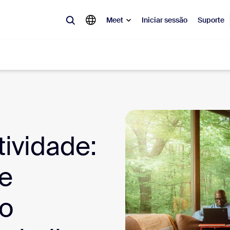
Meet
Iniciar sessão
Suporte
lar
tá em alta, a tendência do momento, o que está gerando repercussão 
o.
ividade:
Notes
Mee
e
omMate
Ro
o
one
Can
tact Center
Ins