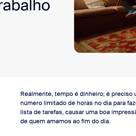
trabalho
sai
ando precisar
Realmente, tempo é dinheiro; é preciso
número limitado de horas no dia para faz
ma de comunicações
lista de tarefas, causar uma boa impress
de quem amamos ao fim do dia.
mpo para se conectar na parte mais fácil da reunião