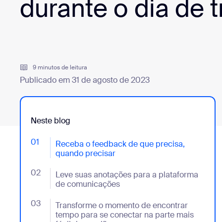
durante o dia de 
Desenvolvedores
Bon
Aplicativos e integrações
9 minutos de leitura
Instalar no computador
Entre em contato
Publicado em 31 de agosto de 2023
Central de downloads
+1.888.799.9666
/
+1.888.303.1012
Neste blog
01
- Jumplink to Receba o feedback de que precisa, qu
Receba o feedback de que precisa,
quando precisar
02
- Jumplink to Leve suas anotações para a platafor
Leve suas anotações para a plataforma
de comunicações
03
- Jumplink to Transforme o momento de encontrar te
Transforme o momento de encontrar
tempo para se conectar na parte mais