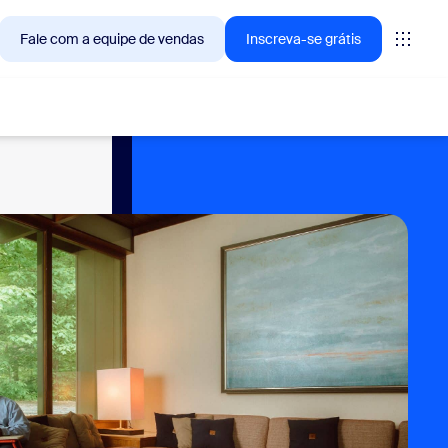
Fale com a equipe de vendas
Inscreva-se grátis
— as soluções que os clientes Zoom estão buscando no
tings
oms
vas
ights de CX