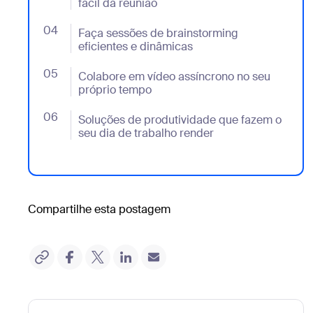
fácil da reunião
04
- Jumplink to Faça sessões de brainstorming eficien
Faça sessões de brainstorming
eficientes e dinâmicas
05
- Jumplink to Colabore em vídeo assíncrono no seu 
Colabore em vídeo assíncrono no seu
próprio tempo
06
- Jumplink to Soluções de produtividade que fazem o
Soluções de produtividade que fazem o
seu dia de trabalho render
Compartilhe esta postagem