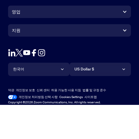
Zoom Workplace 앱
Zoom Workplace 앱
영업
Zoom Rooms 앱
Zoom Rooms 앱
+1 888-799-9666
클릭하여 통화
Zoom Rooms Controller
지원
지원
영업팀에 문의
브라우저 확장프로그램
테스트 줌
플랜 & 가격
Outlook 플러그인
계정
데모 요청하기
iPhone 및 iPad 앱
iPhone 및 iPad 앱
언어
통화
지원 센터
지원 센터
웨비나 및 이벤트
Android 앱
한국어
Android 앱
US Dollar $
학습 센터
Zoom 체험 센터
Zoom 체험 센터
Zoom 가상 배경
Deutsch
US Dollar $
Zoom 커뮤니티
Zoom for Startups
Zoom for Startups
약관
개인정보 보호
신뢰 센터
허용 가능한 사용 지침
법률 및 규정 준수
English
기술 콘텐츠 라이브러리
기술 콘텐츠 라이브러리
개인정보 처리방침 선택 사항
Cookies Settings
사이트맵
사이트맵
Copyright ©2026 Zoom Communications, Inc. All rights reserved.
Español
피드백
문의하기
문의처
Français
접근성
Indonesia
개발자 지원