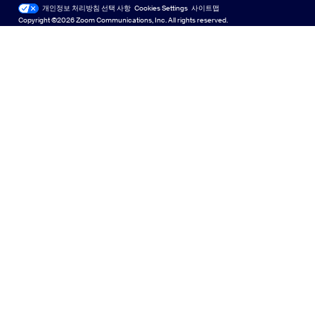
English
기술 콘텐츠 라이브러리
기술 콘텐츠 라이브러리
개인정보 처리방침 선택 사항
Cookies Settings
사이트맵
사이트맵
Copyright ©2026 Zoom Communications, Inc. All rights reserved.
Español
피드백
문의하기
문의처
Français
접근성
日本語
개발자 지원
한국어
개인 정보 보호, 보안, 법률 정책 및 현대판 노예방지법 투명성
선언문