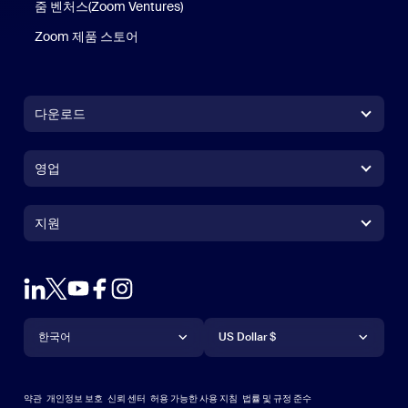
줌 벤처스(Zoom Ventures)
Zoom 제품 스토어
Zoom 제품 스토어
다운로드
Zoom Workplace 앱
Zoom Workplace 앱
영업
Zoom Rooms 앱
Zoom Rooms 앱
+1 888-799-9666
클릭하여 통화
Zoom Rooms Controller
지원
지원
영업팀에 문의
브라우저 확장프로그램
테스트 줌
플랜 & 가격
Outlook 플러그인
계정
데모 요청하기
iPhone 및 iPad 앱
iPhone 및 iPad 앱
언어
통화
지원 센터
지원 센터
웨비나 및 이벤트
Android 앱
한국어
Android 앱
US Dollar $
학습 센터
Zoom 체험 센터
Zoom 체험 센터
Zoom 가상 배경
Deutsch
US Dollar $
Zoom 커뮤니티
Zoom for Startups
Zoom for Startups
약관
개인정보 보호
신뢰 센터
허용 가능한 사용 지침
법률 및 규정 준수