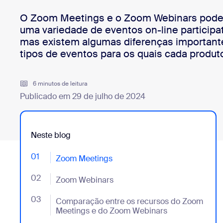
Desenvolvedores
O Zoom Meetings e o Zoom Webinars podem
Bon
Aplicativos e integrações
uma variedade de eventos on-line participat
mas existem algumas diferenças importan
tipos de eventos para os quais cada produt
Instalar no computador
Entre em contato
Central de downloads
+1.888.799.9666
/
+1.888.303.1012
6 minutos de leitura
Publicado em 29 de julho de 2024
Neste blog
01
- Jumplink to Zoom Meetings
Zoom Meetings
02
- Jumplink to Zoom Webinars
Zoom Webinars
03
- Jumplink to Comparação entre os recursos do Zo
Comparação entre os recursos do Zoom
Meetings e do Zoom Webinars