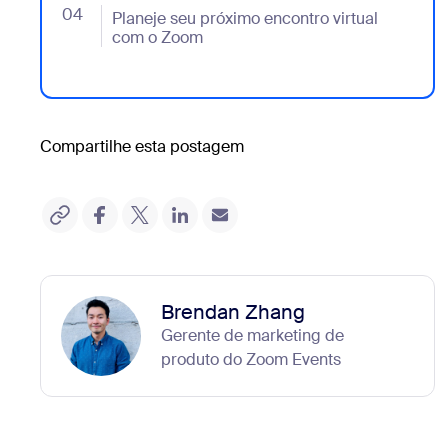
04
- Jumplink to Planeje seu próximo encontro virtual 
Planeje seu próximo encontro virtual
com o Zoom
Compartilhe esta postagem
Brendan Zhang
Gerente de marketing de
produto do Zoom Events