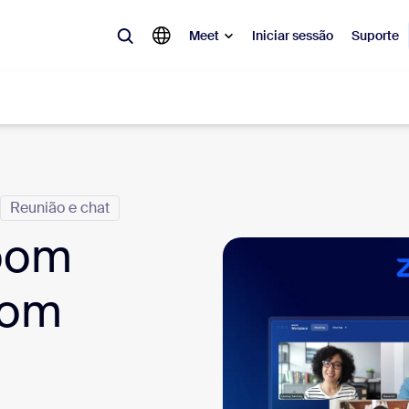
Meet
Iniciar sessão
Suporte
lar
Reunião e chat
tá em alta, a tendência do momento, o que está gerando repercussão 
o.
oom
Notes
Mee
oom
omMate
Ro
one
Can
tact Center
Ins