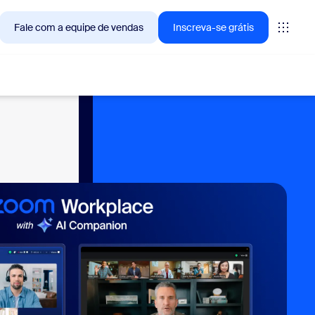
Fale com a equipe de vendas
Inscreva-se grátis
— as soluções que os clientes Zoom estão buscando no
tings
oms
vas
ights de CX