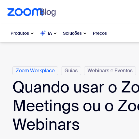
o conteúdo principal
ra o chat de ajuda
Produtos
IA
Soluções
Preços
Categorias
Popular
Popu
Zoom Workplace
Guias
Webinars e Eventos
O que es
Zoom Workplace
moment
Quando usar o Z
Serviços corporativos da Zoom
My 
Meetings ou o Z
Zoom CX
Zo
Webinars
Ph
Zoom AI
Con