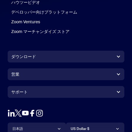
ハウツービデオ
デベロッパー向けプラットフォーム
Zoom Ventures
Zoom マーチャンダイズ ストア
Zoom マーチャンダイズ ストア
ダウンロード
Zoom Workplaceアプリ
Zoom Workplaceアプリ
営業
Zoom Roomsアプリ
Zoom Roomsアプリ
+1.888.799.9666
クリックで発信
Zoom Roomsコントローラ
サポート
サポート
営業担当にお問い合わせ
ブラウザ拡張機能
Zoom接続テスト
プランと料金
Outlookプラグイン
アカウント
デモをリクエスト
iPhone / iPadアプリ
iPhone / iPadアプリ
言語
通貨
ヘルプセンター
ヘルプセンター
ウェビナーとイベント
Androidアプリ
日本語
Androidアプリ
US Dollar $