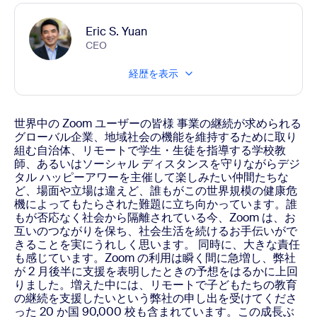
Eric S. Yuan
CEO
経歴を表示
世界中の Zoom ユーザーの皆様
事業の継続が求められる
グローバル企業、地域社会の機能を維持するために取り
組む自治体、リモートで学生・生徒を指導する学校教
師、あるいはソーシャル ディスタンスを守りながらデジ
タル ハッピーアワーを主催して楽しみたい仲間たちな
ど、場面や立場は違えど、誰もがこの世界規模の健康危
機によってもたらされた難題に立ち向かっています。誰
もが否応なく社会から隔離されている今、Zoom は、お
互いのつながりを保ち、社会生活を続けるお手伝いがで
きることを実にうれしく思います。
同時に、大きな責任
も感じています。Zoom の利用は瞬く間に急増し、弊社
が 2 月後半に支援を表明したときの予想をはるかに上回
りました。増えた中には、リモートで子どもたちの教育
の継続を支援したいという弊社の申し出を受けてくださ
った 20 か国 90,000 校も含まれています。この成長ぶ