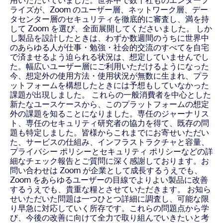
用いただいていました。世界中で数千社ものエンタープ
ライズが、Zoom のユーザー層、ネットワーク層、デー
タセンター層のセキュリティを徹底的に審査し、満を持
して Zoom を選び、全面展開してくださいました。
しか
し製品を設計したときは、わずか数週間のうちに世界中
のあらゆる人が仕事・勉強・社会的交流のすべてを自宅
で済ませるよう迫られる状況は、想定していませんでし
た。幅広いユーザー層にご利用いただけるようになった
今、想定外の使用方法・使用状況が無数に生まれ、プラ
ットフォームを構想したときには予想もしていなかった
課題が出現しました。
これらの一般消費者を中心とした
新たなユースケースから、このプラットフォームの想定
外の課題を知ることになりました。専任のジャーナリス
ト、専任のセキュリティ研究者の協力を得て、既存の問
題も特定しました。皆様からこれまでにお寄せいただい
た、サービスの仕組み、インフラストラクチャと容量、
プライバシー ポリシーとセキュリティ ポリシーなどの詳
細なチェック報告とご質問に深く感謝しております。お
問い合わせは Zoom が企業として成長するうえでも、
Zoom をあらゆるユーザーの目線でよりよい製品に改善
するうえでも、貴重な糧とさせていただきます。
お知ら
せいただいた問題は一つひとつ詳細に調査し、可能な限
り早急に対応していく所存です。これらの問題点から学
び、今後の改善に向けて全力で取り組んでいきたいと考