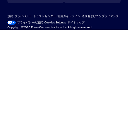
ラーニングセンター
Zoom Experience Center
Zoom Experience Center
Zoomバーチャル背景
Deutsch
US Dollar $
Zoomコミュニティ
規約
プライバシー
トラストセンター
利用ガイドライン
法務およびコンプライアンス
English
テクニカルコンテンツライブラリ
テクニカルコンテンツライブラ
プライバシーの選択
Cookies Settings
サイトマップ
サイトマップ
Copyright ©2026 Zoom Communications, Inc.All rights reserved.
Español
フィードバック
お問い合わせ
お問い合わせ
Français
アクセシビリティ
日本語
開発者向けサポート
한국어
プライバシー、セキュリティ、リーガルポリシー、現代奴
Português
隷法の透明性に関する声明
Русский
中文（简体，中国）
中文（繁體，台灣）