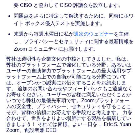
要 CISO と協力して CISO 評議会を設立します。
問題点をさらに特定して解決するために、同時にホワ
イト ボックス侵入テストを実施します。
来週から毎週水曜日に私が
週次のウェビナー
を主催
し、プライバシーとセキュリティに関する最新情報を
Zoom コミュニティにお届けします。
弊社は透明性を企業文化の中核としてきました。私は、
弊社のプラットフォームで強化している分野、あるいは
ユーザーの自助努力でプラットフォームの最大活用やプ
ラットフォーム上での自衛が可能になる分野について
は、オープンかつ誠実にお伝えすることをお約束しま
す。
追加のお問い合わせやフィードバックもご遠慮なく
お寄せください。ユーザーの皆様に満足いただくことが
いつでも弊社の最優先事項です。Zoomプラットフォー
ムの安全性、プライバシー、セキュリティを守ることこ
そが、皆様の信頼にお応えする手段だと考えます。
力を
合わせて、世界をよりよい場所にする製品を構築してい
きましょう！
それでは皆様、よい一日を！
Eric S. Yuan
Zoom、創設者兼 CEO