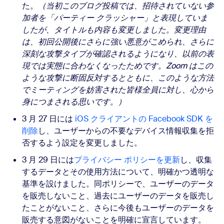
た。
（当初このブログ投稿では、招待されていない参
加者を「パーティー クラッシャー」と表現していま
したが、タイトルも内容も変更しました。変更理由
は、初回公開後にさらに強い悪意がこめられ、さらに
深刻な攻撃タイプが確認されるようになり、以前の表
現では実態に合わなくなったためです。Zoom はこの
ような攻撃に断固反対するとともに、このような方法
でミーティングを妨害された皆様全員に対し、心から
身につまされる思いです。）
3 月 27 日には
iOS クライアントの Facebook SDK を
削除
し、ユーザーからの不要なデバイス情報収集を拒
否するよう設定を変更しました。
3 月 29 日には
プライバシー ポリシー
を更新
し、収集
するデータとその使用方法について、明確かつ透明な
基準を設けました。同ポリシーで、
ユーザーのデータ
を販売しないこと、過去にユーザーのデータを販売し
たことがないこと、さらに今後もユーザーのデータを
販売する意図がないことを明確に宣言しています。