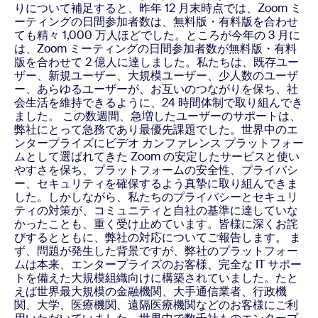
りについて補足すると、昨年 12 月末時点では、Zoom ミ
ーティングの日間参加者数は、無料版・有料版を合わせ
ても精々 1,000 万人ほどでした。ところが今年の 3 月に
は、Zoom ミーティングの日間参加者数が無料版・有料
版を合わせて 2 億人に達しました。私たちは、既存ユー
ザー、新規ユーザー、大規模ユーザー、少人数のユーザ
ー、あらゆるユーザーが、お互いのつながりを保ち、社
会生活を維持できるように、24 時間体制で取り組んでき
ました。
この数週間、急増したユーザーのサポートは、
弊社にとって急務であり最優先課題でした。世界中のエ
ンタープライズにビデオ カンファレンス プラットフォー
ムとして選ばれてきた Zoom の安定したサービスと使い
やすさを保ち、プラットフォームの安全性、プライバシ
ー、セキュリティを確保するよう真摯に取り組んできま
した。しかしながら、私たちのプライバシーとセキュリ
ティの対策が、コミュニティと自社の基準に達していな
かったことも、重く受け止めています。皆様に深くお詫
びするとともに、弊社の対応についてご報告します。
ま
ず、問題が発生した背景ですが、弊社のプラットフォー
ムは本来、エンタープライズのお客様、完全な IT サポー
トを備えた大規模組織向けに構築されていました。たと
えば世界最大規模の金融機関、大手通信業者、行政機
関、大学、医療機関、遠隔医療機関などのお客様にご利