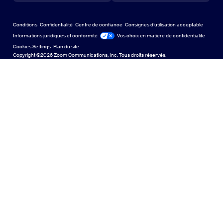
Centre d’apprentissage
Centre d’expérience Zoom
Centre d’expérience Zoom
Arrière-plans virtuels Zoom
Arrière-plans virtuels de Zoom
Deutsch
US Dollar $
Communauté Zoom
Conditions
Confidentialité
Centre de confiance
Consignes d’utilisation acceptable
English
Bibliothèque de contenu technique
Bibliothèque de contenu tech
Informations juridiques et conformité
Conformité juridique
Vos choix en matière de confidentialité
Cookies Settings
Plan du site
Plan du site
Español
Commentaires
Copyright ©2026 Zoom Communications, Inc. Tous droits réservés.
Nous contacter
Nous contacter
Français
Accessibilité
日本語
Assistance aux développeurs
Assistance pour les développeurs
한국어
Confidentialité, sécurité, politiques juridiques et
Português
déclaration de transparence relative à la loi sur l’esclavage
moderne
Confidentialité, sécurité, politiques juridiques et déclar
Русский
中文（简体，中国）
中文（繁體，台灣）