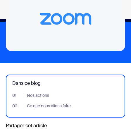
Dans ce blog
01
- Jumplink to Nos actions
Nos actions
02
- Jumplink to Ce que nous allons faire
Ce que nous allons faire
Partager cet article