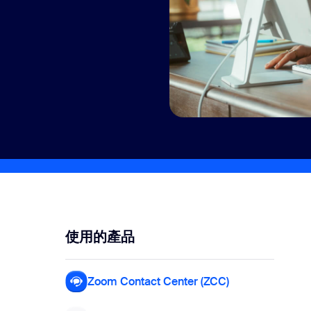
使用的產品
Zoom Contact Center (ZCC)
Zoom Contact C
 事件