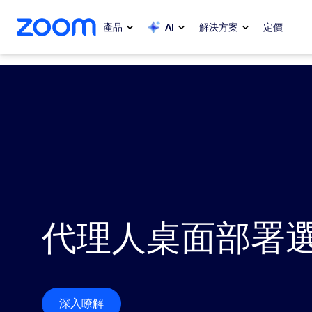
跳至主要內容
跳至協助聊天
產品
AI
解決方案
定價
熱門
熱門
熱門焦點
Zoom Workplace
My 
Zoom 企業服務套組
Zo
Zoom 客戶體驗
Ph
代理人桌面部署
Zoom AI
Con
開發人員
Bon
深入瞭解
應用程式和整合功能