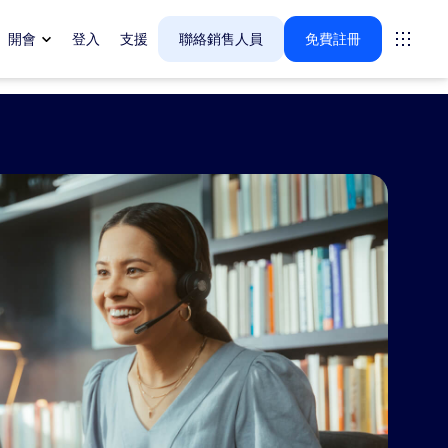
開會
登入
支援
聯絡銷售人員
免費註冊
🚀
新功能
My Notes，您的 AI 智慧筆記
助理
自動擷取、總結和提取任何虛擬或實體
會議的行動要項。