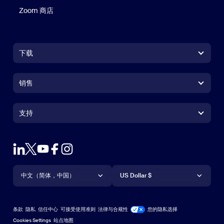
Zoom 商店
Zoom 商店
下载
Zoom Workplace 应用
Zoom Workplace 应用
销售
Zoom Rooms 应用
Zoom Rooms 应用
+1.888.799.9666
点击呼叫
Zoom Rooms Controller
支持
支持
联系销售人员
浏览器扩展
测试 Zoom
套餐和定价
Outlook 插件
账户
申请演示
iPhone/iPad 应用
iPhone/iPad 应用
语言
货币
支持中心
支持中心
网络研讨会和活动
Android 应用
中文（简体，中国）
Android 应用
US Dollar $
学习中心
Zoom 体验中心
Zoom 体验中心
Zoom 虚拟背景
Deutsch
US Dollar $
Zoom 社区
Zoom for Startups
Zoom for Startups
条款
隐私
信任中心
可接受使用准则
法律与合规性
您的隐私选择
English
技术内容库
技术内容库
Cookies Settings
站点地图
站点地图