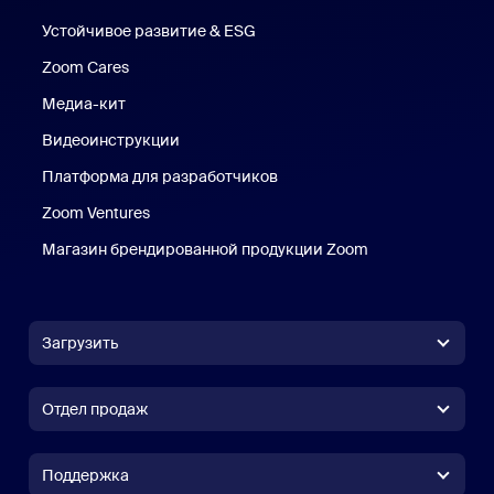
Устойчивое развитие & ESG
Устойчивое развитие и ESG
Zoom Cares
Zoom Cares
Медиа-кит
Медиа-кит
Видеоинструкции
Платформа для разработчиков
Zoom Ventures
Магазин брендированной продукции Zoom
Магазин бренди
Загрузить
Приложение Zoom Workplace
Приложение Zoom Workplace
Отдел продаж
Приложение Zoom Rooms
Приложение Zoom Rooms
(+1) 888-799-9666
Вызов одним щелчком
Контроллер Zoom Rooms
Поддержка
Поддержка