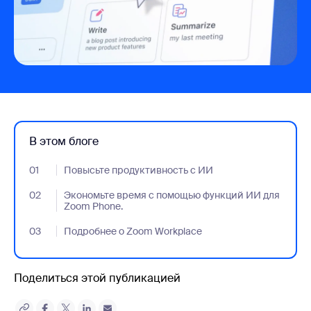
В этом блоге
01
- Jumplink to Повысьте продуктивность с ИИ
Повысьте продуктивность с ИИ
02
- Jumplink to Экономьте время с помощью функций ИИ для 
Экономьте время с помощью функций ИИ для
Zoom Phone.
03
- Jumplink to Подробнее о Zoom Workplace
Подробнее о Zoom Workplace
Поделиться этой публикацией