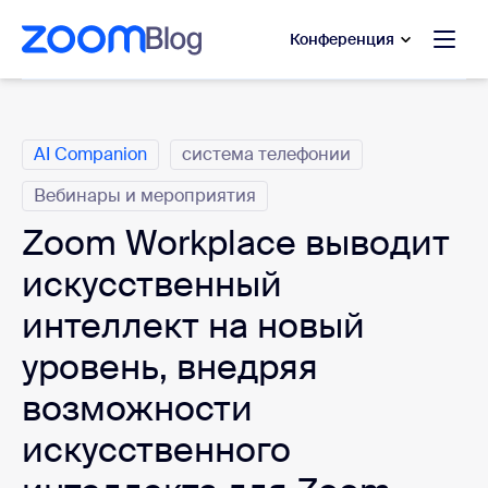
сновному содержанию
ти в чат помощи
Конференция
Категории
AI Companion
система телефонии
Вебинары и мероприятия
Zoom Workplace выводит
искусственный
интеллект на новый
уровень, внедряя
возможности
искусственного