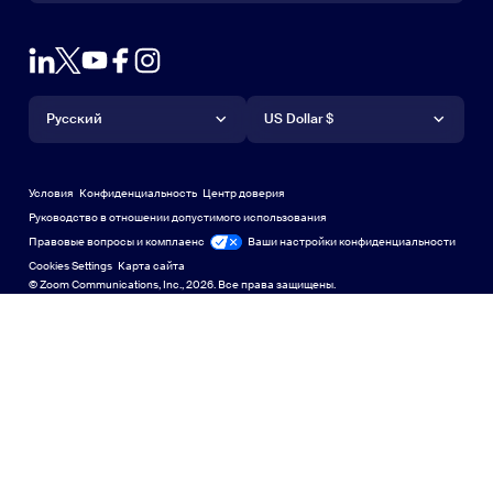
Связаться с отделом продаж
Расширение браузера
Тестовый масштаб
Проверить Zoom
Планы & Ценообразование
Тарифные планы и цены
Плагин Outlook
Учетная запись
Запрос на демонстрацию
Запросить демонстрацию
Приложение для iPhone или iPad
Приложение для iPhone или
Язык
Валюта
Центр поддержки
Центр поддержки
Вебинары и мероприятия
Приложение Android
Русский
Приложение Android
US Dollar $
Учебный центр
Центр обучения
Демонстрационный центр Zoom
Демонстрационный центр 
Виртуальные фоны Zoom
Виртуальные фоны Zoom
Deutsch
US Dollar $
Сообщество Zoom
Zoom for Startups
Zoom for Startups
Условия
Конфиденциальность
Центр доверия
English
Техническая библиотека
Техническая библиотека
Руководство в отношении допустимого использования
Правовые вопросы и комплаенс
Правовые вопросы и контроль соблюдения требований
Ваши настройки конфиденциальности
Español
Обратная связь
Cookies Settings
Карта сайта
Карта сайта
© Zoom Communications, Inc., 2026. Все права защищены.
Связаться с нами
Связаться с нами
Français
Специальные возможности
Indonesia
Поддержка разработчиков
Поддержка разработчиков
Italiano
Политика конфиденциальности, безопасности,
日本語
правовая политика и заявление о прозрачности в
соответствии с Законом о современном рабстве
Политика 
한국어
Nederlands