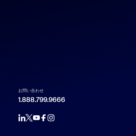
English
US Dollar $
Español
Français
Indonesia
Italiano
お問い合わせ
日本語
1.888.799.9666
한국어
Nederlands