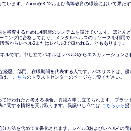
ています。ZoomがK-12および高等教育の環境において果た
告を審査するために4階層のシステムを設けています。ほとんど
リーニングに合格しており、メンタルヘルスのリソースを利用で
段階からレベル2またはレベル3で扱われることもあります。
パネルです。申し立てパネルはレベル3からエスカレーションさ
。
まな経歴、部門、在職期間を代表する人です。パネリストは、
細は、
こちら
のトラストセンターのページをご覧ください。
って行われたと考える場合、異議を申し立てられます。プラッ
法に関する情報を受け取ります。異議申し立ては
こちらから
提
処分方法を含めて文書化されます。レベル3およびレベル4の問