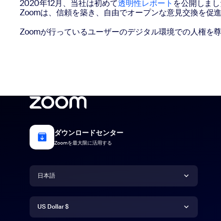
2020年12月、当社は初めて
透明性レポート
を公開しまし
Zoomは、信頼を築き、自由でオープンな意見交換を
Zoomが行っているユーザーのデジタル環境での人権を
ダウンロードセンター
Zoomを最大限に活用する
言語
日本語
通貨
Deutsch
US Dollar $