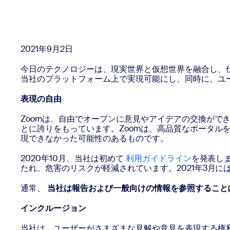
デベロッパー
Bon
アプリと連携
2021年9月2日
今日のテクノロジーは、現実世界と仮想世界を融合し、
デスクトップにインストール
お問い合わせ
当社のプラットフォーム上で実現可能にし、同時に、ユ
ダウンロードセンター
+1.888.799.9666
/
+1-888-303-101
表現の自由
Zoomは、自由でオープンに意見やアイデアの交換が
とに誇りをもっています。Zoomは、高品質なポータル
現できなかった可能性のあるものです。
2020年10月、当社は初めて
利用ガイドライン
を発表し
たれ、危害のリスクが軽減されています。2021年3月
通常、
当社は報告および一般向けの情報を参照すること
インクルージョン
当社は、ユーザーがさまざまな見解や意見を表現する権