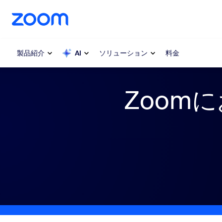
ンテンツへスキップ
チャットへスキップ
製品紹介
AI
ソリューション
料金
Zoom
人気
人気
注目を集
Zoom Workplace
介します
Zoomビジネスサービス
My 
Zoom CX
Zo
電
Zoom AI
Con