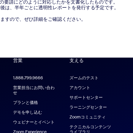
の要請にどのように対応したかを文書化したものです。
今後は、半年ごとに透明性レポートを発行する予定です。
しますので、ぜひ詳細をご確認ください。
営業
支える
支える
1.888.799.9666
クリックで発信
ズームのテスト
アプリ
営業担当にお問い合わ
アカウント
oom Rooms アプリ
せ
サポートセンター
サポートセンタ
プランと価格
ラーニングセンター
デモを申し込む
Zoomコミュニティ
ウェビナーとイベント
テクニカルコンテンツ
Zoom Experience
ライブラリ
テクニカルコンテンツ