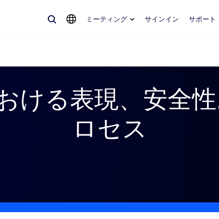
ミーティング
サインイン
サポート
における表現、安全
めているもの、トレンドになっているもの、話題を呼んでいるもの — 
ロセス
。
Notes
ミ
omMate
ル
話
Can
tact Center
CX