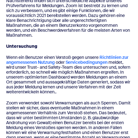
Nachstehend finden sich unterschiedliche Aspekte unseres
Prüfverfahrens für Meldungen. Zoom ist bestrebt zu lernen und
sich zu verbessern, und es gibt einige Funktionen, die wir
voraussichtlich 2021 bereitstellen werden. Dazu gehören eine
klare Benachrichtigung über alle ungerechtfertigten
Maßnahmen, die an einem Benutzerkonto vorgenommen
werden, und ein Beschwerdeverfahren für die meisten Arten von
Maßnahmen.
Untersuchung
Wenn ein Benutzer einen Verstoß gegen unsere
Richtlinien zur
angemessenen Nutzung
oder
Servicebedingungen
meldet,
wird unser Trust- and Safety-Team dies untersuchen und, sofern
erforderlich, so schnell wie möglich Maßnahmen ergreifen. In
unserem optimierten Dashboard werden Meldungen an einem
Ort gesammelt und aussagekräftige Daten generiert, sodass wir
aus jeder Meldung lernen und unsere Verfahren mit der Zeit
weiterentwickeln können..
Zoom verwendet sowohl Verwarnungen als auch Sperren. Damit
stellen wir sicher, dass eventuelle Maßnahmen in einem
angemessenen Verhältnis zum Verstoß stehen. Das bedeutet,
dass wir unter bestimmten Umständen (z. B. glaubwürdige
Androhung von Gewalt) einen Benutzer bereits bei der ersten
Meldung eines Verstoßes sperren werden. In anderen Fällen
können wir eine Verwarnung festhalten und einen Benutzer erst
dann sperren, wenn er eine bestimmte Anzahl an Verwarnungen