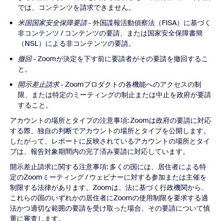
では、コンテンツを請求できません。
米国国家安全保障要請
- 外国諜報活動偵察法（FISA）に基づく
非コンテンツ / コンテンツの要請、または国家安全保障書簡
（NSL）による非コンテンツの要請。
撤回
- Zoomが決定を下す前に要請者がその要請を撤回するこ
と。
開示差止請求
- Zoomプロダクトの各機能へのアクセスの制
限、または特定のミーティングの制止または中止を政府が要請
すること。
アカウントの場所とタイプの注意事項: Zoomは政府の要請に対応
する際、独自の判断でアカウントの場所とタイプを公開します。
したがって、レポートに反映されているアカウントの場所とタイ
プは、報告対象期間内の完了済み要請に対応しています。
開示差止請求に関する注意事項: 多くの国には、居住者による特
定のZoomミーティング / ウェビナーに対する参加または主催を
制限する法律があります。Zoomは、法に基づく行政機関から、
これらの国のいずれかの居住者にZoomの使用制限を要求する適
法かつ適切な範囲の要請を受け取った場合、その要請について慎
重に審査します。