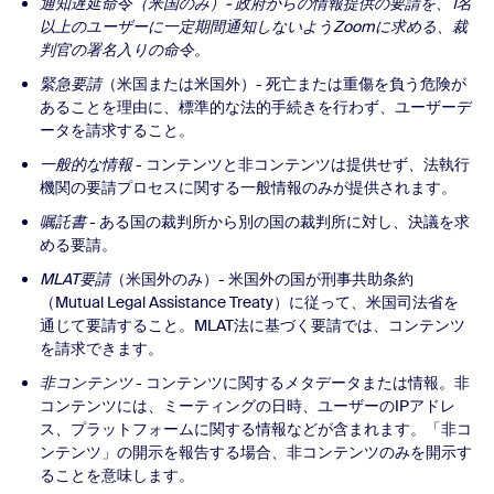
通知遅延命令
（米国のみ）- 政府からの情報提供の要請を、1名
以上のユーザーに一定期間通知しないようZoomに求める、裁
判官の署名入りの命令。
緊急要請
（米国または米国外）- 死亡または重傷を負う危険が
あることを理由に、標準的な法的手続きを行わず、ユーザーデ
ータを請求すること。
一般的な情報
- コンテンツと非コンテンツは提供せず、法執行
機関の要請プロセスに関する一般情報のみが提供されます。
嘱託書
- ある国の裁判所から別の国の裁判所に対し、決議を求
める要請。
MLAT要請
（米国外のみ）- 米国外の国が刑事共助条約
（Mutual Legal Assistance Treaty）に従って、米国司法省を
通じて要請すること。MLAT法に基づく要請では、コンテンツ
を請求できます。
非コンテンツ
- コンテンツに関するメタデータまたは情報。非
コンテンツには、ミーティングの日時、ユーザーのIPアドレ
ス、プラットフォームに関する情報などが含まれます。「非コ
ンテンツ」の開示を報告する場合、非コンテンツのみを開示す
ることを意味します。