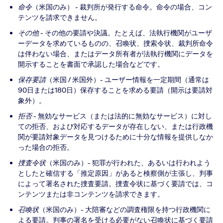
命令
（米国のみ） - 裁判所が発行する命令。命令の場合、コン
テンツを請求できません。
その他
- その他の要請や決議。たとえば、法執行機関がユーザ
ーデータを求めているものの、召喚状、捜索令状、裁判所命令
は伴わない場合、またはデータ所有者が法執行機関にデータを
開示することを書面で承認した場合などです。
保存要請
（米国 / 米国外）- ユーザー情報を一定期間（通常は
90日または180日）保存することを求める要請（開示は要請対
象外）。
拒否
- 無効なサービス（または法的に無効なサービス）に対し
ての拒否、および対応するデータが存在しない、または行政機
関が要請対象データを見つけるために十分な情報を提供しなか
った場合の拒否。
捜査令状
（米国のみ）- 犯罪が行われた、あるいは行われよう
としたと確信する「推定原因」があると検察側が主張し、判事
によって署名された捜査要請。捜査令状に基づく要請では、コ
ンテンツまたは非コンテンツを請求できます。
召喚状
（米国のみ）- 大陪審などの調査権限を持つ行政機関に
よる要請。判事の署名を受ける必要がない召喚状に基づく要請