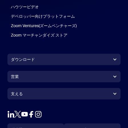
ハウツービデオ
デベロッパー向けプラットフォーム
Zoom Ventures(ズームベンチャーズ)
Zoom マーチャンダイズ ストア
Zoom マーチャンダイズ ストア
ダウンロード
Zoom Workplace アプリ
Zoom Workplace アプリ
営業
Zoom Rooms アプリ
Zoom Rooms アプリ
1.888.799.9666
クリックで発信
Zoom Rooms コントローラ
支える
支える
営業担当にお問い合わせ
ブラウザ拡張機能
ズームのテスト
プランと価格
Outlook プラグイン
アカウント
デモを申し込む
iPhone / iPadアプリ
言語
通貨
サポートセンター
サポートセンター