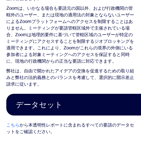
Zoomは、いかなる場合も要請元の国以外、および行政機関の管
轄外のユーザー、または現地の適用法の対象とならないユーザー
によるZoomプラットフォームへのアクセスを制限することはあ
りません。ミーティングが要請管轄区域外で主催されている場
合、Zoomは地理的要件に基づいて管轄区域のユーザーが特定の
ミーティングにアクセスすることを制限するジオブロッキングを
適用できます。これにより、Zoomがこれらの境界の外側にいる
参加者による対象ミーティングへのアクセスを保証すると同時
に、現地の行政機関からの正当な要請に対応できます。
弊社は、自由で開かれたアイデアの交換を促進するための取り組
みと弊社の法的義務とのバランスを考慮して、選択的に開示差止
請求に従います。
データセット
こちら
から本透明性レポートに含まれるすべての要請のデータセ
ットをご確認ください。