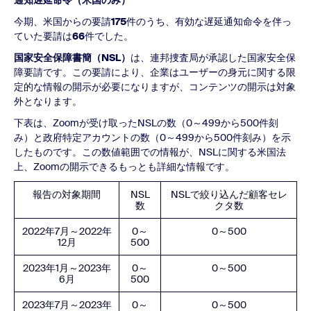
通知遅延命令（米国のみ）
今期、米国からの要請
175
件のうち、有効な遅延通知命令を伴っ
ていた要請は
66
件でした。
国家安全保障書簡（NSL）
は、連邦捜査局が承認した国家安全保
障要請です。この要請により、企業はユーザーの身元に関する限
定的な情報の開示が必要になりますが、コンテンツの開示は対象
外となります。
下表は、Zoomが受け取ったNSLの数（0～499から500件刻
み）と政府特定アカウントの数（0～499から500件刻み）を示
したものです。この数値範囲での情報が、NSLに関する米国法
上、Zoomの開示できるもっとも詳細な情報です。
報告の対象期間
NSL
NSLで絞り込んだ顧客セレ
数
クタ数
2022年7月～2022年
0～
0～500
12月
500
2023年1月～2023年
0～
0～500
6月
500
2023年7月～2023年
0～
0～500