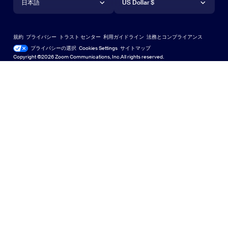
ウェビナーとイベント
Androidアプリ
日本語
US Dollar $
ラーニングセンター
Zoom Experience Center
Zoom Experience Center
Zoomバーチャル背景
Deutsch
US Dollar $
Zoomコミュニティ
規約
プライバシー
トラスト センター
利用ガイドライン
法務とコンプライアンス
English
テクニカルコンテンツライブラリ
テクニカルコンテンツライブラ
プライバシーの選択
Cookies Settings
サイトマップ
サイトマップ
Copyright ©2026 Zoom Communications, Inc.All rights reserved.
Español
フィードバック
お問い合わせ
お問い合わせ
Français
アクセシビリティ（ユーザー補助）
Indonesia
開発者サポート
Italiano
プライバシー、セキュリティ、法的ポリシー、および現代
日本語
奴隷法の透明性に関する声明
한국어
Nederlands
Polski
Português
Русский