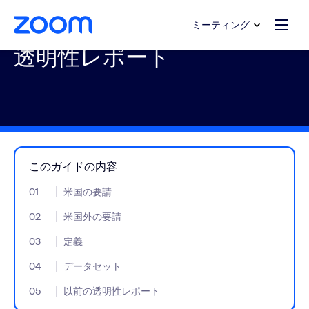
ンテンツへスキップ
チャットへスキップ
ミーティング
透明性レポート
このガイドの内容
01
- Jumplink to 米国の要請
米国の要請
02
- Jumplink to 米国外の要請
米国外の要請
03
- Jumplink to 定義
定義
04
- Jumplink to データセット
データセット
05
- Jumplink to 以前の透明性レポート
以前の透明性レポート