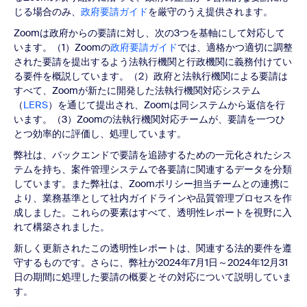
じる場合のみ、
政府要請ガイド
を厳守のうえ提供されます。
Zoomは政府からの要請に対し、次の3つを基軸にして対応して
います。（1）Zoomの
政府要請ガイド
では、適格かつ適切に調整
された要請を提出するよう法執行機関と行政機関に義務付けてい
る要件を概説しています。（2）政府と法執行機関による要請は
すべて、Zoomが新たに開発した法執行機関対応システム
（
LERS
）を通じて提出され、Zoomは同システムから返信を行
います。（3）Zoomの法執行機関対応チームが、要請を一つひ
とつ効率的に評価し、処理しています。
弊社は、バックエンドで要請を追跡するための一元化されたシス
テムを持ち、案件管理システムで各要請に関連するデータを分類
しています。また弊社は、Zoomポリシー担当チームとの連携に
より、業務基準として社内ガイドラインや品質管理プロセスを作
成しました。これらの要素はすべて、透明性レポートを視野に入
れて構築されました。
新しく更新されたこの透明性レポートは、関連する法的要件を遵
守するものです。さらに、弊社が2024年7月1日～2024年12月31
日の期間に処理した要請の概要とその対応について説明していま
す。