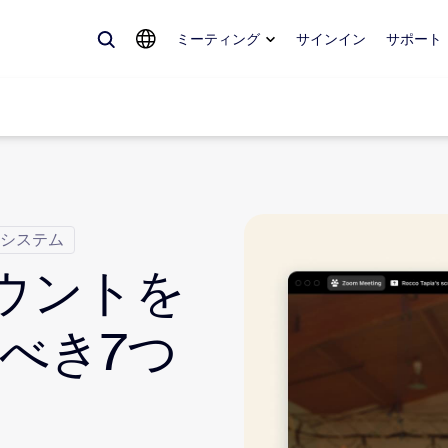
ミーティング
サインイン
サポート
めているもの、トレンドになっているもの、話題を呼んでいるもの — 
システム
。
カウントを
Notes
ミ
べき7つ
omMate
ル
話
Can
tact Center
CX