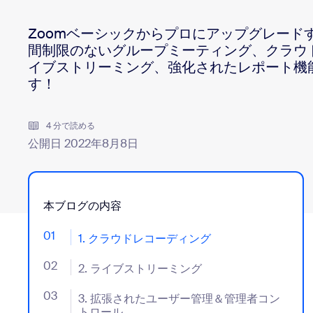
デベロッパー
Bon
Zoomベーシックからプロにアップグレード
アプリと連携
間制限のないグループミーティング、クラウ
イブストリーミング、強化されたレポート機
す！
デスクトップにインストール
お問い合わせ
ダウンロードセンター
+1.888.799.9666
/
+1-888-303-101
4 分で読める
公開日 2022年8月8日
本ブログの内容
01
- Jumplink to 1. クラウドレコーディング
1. クラウドレコーディング
02
- Jumplink to 2. ライブストリーミング
2. ライブストリーミング
03
- Jumplink to 3. 拡張されたユーザー管理＆管理者
3. 拡張されたユーザー管理＆管理者コン
トロール