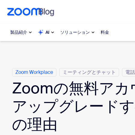
ンテンツへスキップ
チャットへスキップ
製品紹介
AI
ソリューション
料金
カ テ ゴ リ
人気
人気
注目を集
Zoom Workplace
Zoom Workplace
ミーティングとチャット
電話
介します
Zoomの無料ア
Zoomビジネスサービス
My 
アップグレードす
Zoom CX
Zo
の理由
電
Zoom AI
Con