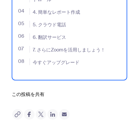
04
- Jumplink to 4. 簡単なレポート作成
4. 簡単なレポート作成
05
- Jumplink to 5. クラウド電話
5. クラウド電話
06
- Jumplink to 6. 翻訳サービス
6. 翻訳サービス
07
- Jumplink to 7. さらにZoomを活用しましょう！
7. さらにZoomを活用しましょう！
08
- Jumplink to 今すぐアップグレード
今すぐアップグレード
この投稿を共有