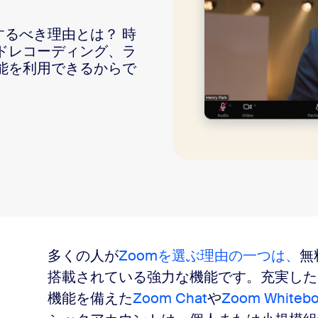
sai
するべき理由とは？ 時
ドレコーディング、ラ
能を利用できるからで
2
多くの人が
Zoomを選ぶ理由の一つは、
無
搭載されている強力な機能です。充実した
機能を備えた
Zoom Chat
や
Zoom Whitebo
コントロール