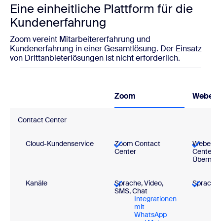
Eine einheitliche Plattform für die
Kundenerfahrung
Zoom vereint Mitarbeitererfahrung und
Kundenerfahrung in einer Gesamtlösung. Der Einsatz
von Drittanbieterlösungen ist nicht erforderlich.
Zoom
Webex
Contact Center
Cloud-Kundenservice
Zoom Contact
Webex C
Center
Center (
Übernah
Kanäle
Sprache, Video,
Sprache
SMS, Chat
Fa
Integrationen
Me
mit
Li
WhatsApp
Ma