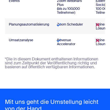
Events
Zoom Webinars
(Überna
Plus
Socio) (bi
(bis zu 100.000
100 000
Teilnehmer)
Teilnehm
Planungsautomatisierung
Zoom Scheduler
Keine na
Lösung
Umsatzanalyse
Revenue
Keine na
Accelerator
Lösung
*Die in diesem Dokument enthaltenen Informationen
sind zum Zeitpunkt der Veröffentlichung richtig und
basieren auf öffentlich verfügbaren Informationen.
Mit uns geht die Umstellung leicht
von der Hand