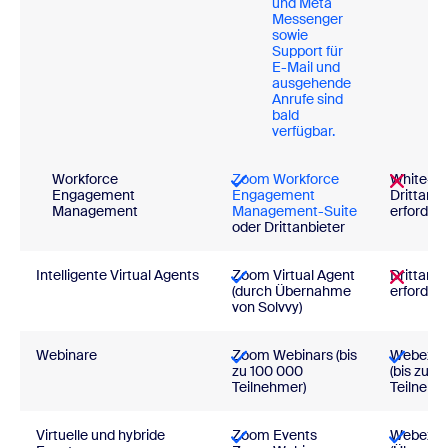
und Meta
un
Messenger
Wh
sowie
(d
Support für
Üb
E-Mail und
vo
ausgehende
IM
Anrufe sind
bald
verfügbar.
Workforce
Zoom Workforce
White-La
Engagement
Engagement
Drittanbi
Management
Management-Suite
erforderl
oder Drittanbieter
Intelligente Virtual Agents
Zoom Virtual Agent
Drittanbi
(durch Übernahme
erforderl
von Solvvy)
Webinare
Zoom Webinars (bis
Webex W
zu 100 000
(bis zu 1
Teilnehmer)
Teilnehm
Virtuelle und hybride
Zoom Events
Webex E