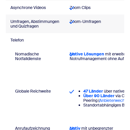
Asynchrone Videos
Zoom Clips
Umfragen, Abstimmungen
Zoom-Umfragen
und Quizfragen
Telefon
Nomadische
Native Lösungen
mit erweiter
Notfalldienste
Notrufmanagement ohne Aufpre
Globale Reichweite
47 Länder
über natives 
Über 90 Länder
via Clo
Peering (
Anbieterwechsel
Standortabhängiges BY
Anrufaufzeichnung
Nativ
mit unbegrenzter