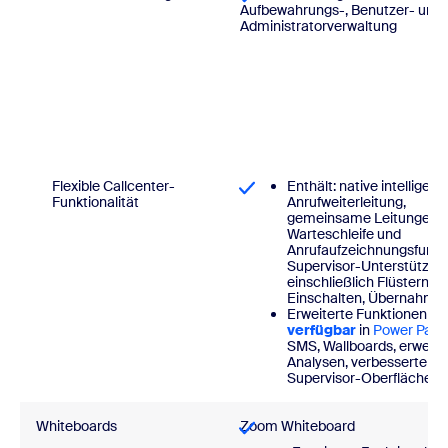
Aufbewahrungs-, Benutzer- und
Administratorverwaltung
Flexible Callcenter-
Enthält: native intelligent
Funktionalität
Anrufweiterleitung,
gemeinsame Leitungen,
Warteschleife und
Anrufaufzeichnungsfunkt
Supervisor-Unterstützun
einschließlich Flüstern,
Einschalten, Übernahme
Erweiterte Funktionen
je
verfügbar
in
Power Pack
SMS, Wallboards, erweite
Analysen, verbesserte
Supervisor-Oberfläche
Whiteboards
Zoom Whiteboard