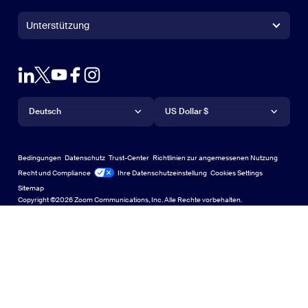
1.888.799.9666
Mit einem Klick zum Anruf
Zoom Rooms Controller
Unterstützung
Unterstützung
Vertrieb kontaktieren
Browsererweiterung
Zoom testen
Pläne und Preise
Outlook-Plug-in
Konto
Eine Demo anfordern
IPhone/IPad-App
Sprache
Währung
Hilfecenter
Hilfecenter
Webinare und Events
Android App
Deutsch
US Dollar $
Lernzentrum
Zoom Experience Center
Zoom Experience Center
Zoomen Sie virtuelle Hintergründe
Deutsch
US Dollar $
Zoom Community
Bedingungen
Datenschutz
Trust-Center
Richtlinien zur angemessenen Nutzung
English
Bibliothek für technische Inhalte
Bibliothek für technische Inhalte
Recht und Compliance
Ihre Datenschutzeinstellung
Cookies Settings
Sitemap
Sitemap
Español
Feedback
Copyright ©2026 Zoom Communications, Inc. Alle Rechte vorbehalten.
Kontakt
Contact Us
Français
Barrierefreiheit
Indonesia
Entwicklerunterstützung
Italiano
Transparenzerklärung zum Datenschutz, zur Sicherheit, zu
日本語
rechtlichen Richtlinien und zum Modern Slavery Act