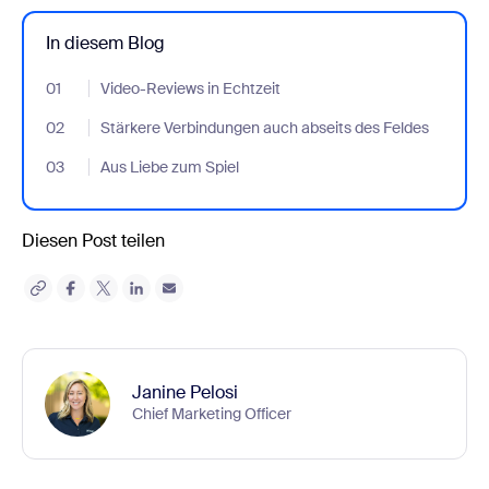
In diesem Blog
01
- Jumplink to Video-Reviews in Echtzeit
Video-Reviews in Echtzeit
02
- Jumplink to Stärkere Verbindungen auch abseits des Feldes
Stärkere Verbindungen auch abseits des Feldes
03
- Jumplink to Aus Liebe zum Spiel
Aus Liebe zum Spiel
Diesen Post teilen
Janine Pelosi
Chief Marketing Officer