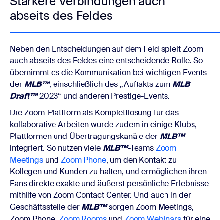
Stärkere Verbindungen auch
abseits des Feldes
Neben den Entscheidungen auf dem Feld spielt Zoom
auch abseits des Feldes eine entscheidende Rolle. So
übernimmt es die Kommunikation bei wichtigen Events
der
MLB™
, einschließlich des „Auftakts zum
MLB
Draft™
2023“ und anderen Prestige-Events.
Die Zoom-Plattform als Komplettlösung für das
kollaborative Arbeiten wurde zudem in einige Klubs,
Plattformen und Übertragungskanäle der
MLB™
integriert. So nutzen viele
MLB™
-Teams
Zoom
Meetings
und
Zoom Phone
, um den Kontakt zu
Kollegen und Kunden zu halten, und ermöglichen ihren
Fans direkte exakte und äußerst persönliche Erlebnisse
mithilfe von Zoom Contact Center. Und auch in der
Geschäftsstelle der
MLB™
sorgen Zoom Meetings,
Zoom Phone,
Zoom Rooms
und
Zoom Webinars
für eine