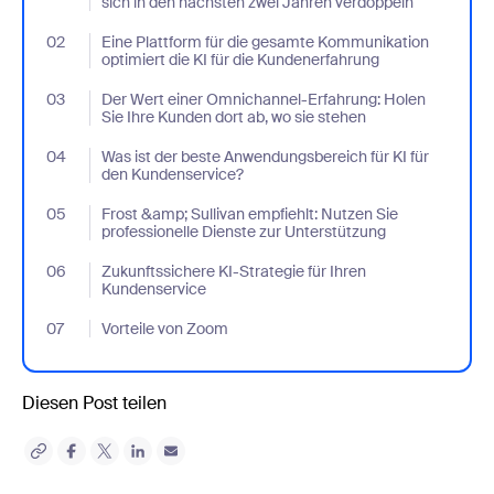
sich in den nächsten zwei Jahren verdoppeln
02
- Jumplink to Eine Plattform für die gesamte Kommunikation opti
Eine Plattform für die gesamte Kommunikation
optimiert die KI für die Kundenerfahrung
03
- Jumplink to Der Wert einer Omnichannel-Erfahrung: Holen Sie 
Der Wert einer Omnichannel-Erfahrung: Holen
Sie Ihre Kunden dort ab, wo sie stehen
04
- Jumplink to Was ist der beste Anwendungsbereich für KI für d
Was ist der beste Anwendungsbereich für KI für
den Kundenservice?
05
- Jumplink to Frost &amp; Sullivan empfiehlt: Nutzen Sie profes
Frost &amp; Sullivan empfiehlt: Nutzen Sie
professionelle Dienste zur Unterstützung
06
- Jumplink to Zukunftssichere KI-Strategie für Ihren Kundenserv
Zukunftssichere KI-Strategie für Ihren
Kundenservice
07
- Jumplink to Vorteile von Zoom
Vorteile von Zoom
Diesen Post teilen