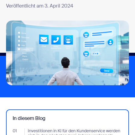
Veröffentlicht am 3. April 2024
In diesem Blog
01
- Jumplink to Investitionen in KI für den Kundenservice werden 
Investitionen in KI für den Kundenservice werden