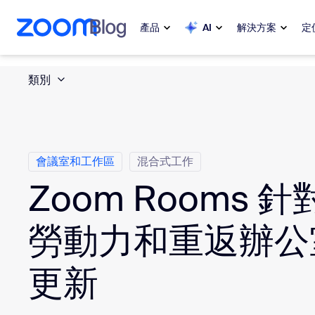
跳至主要內容
跳至協助聊天
產品
AI
解決方案
定
類別
熱門
熱門
熱門焦點
Zoom Workplace
My 
Zoom 企業服務套組
會議室和工作區
混合式工作
Zoom Rooms 
Zo
Zoom 客戶體驗
Ph
勞動力和重返辦公
Zoom AI
Con
更新
開發人員
Bon
應用程式和整合功能