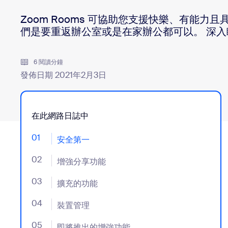
Zoom Rooms 可協助您支援快樂、有能力
們是要重返辦公室或是在家辦公都可以。 深入
安裝到桌面
聯絡我們
下載中心
+1.888.799.9666
/
+1.888.303.1012
6 閱讀分鐘
發佈日期 2021年2月3日
在此網路日誌中
01
- Jumplink to 安全第一
安全第一
02
- Jumplink to 增強分享功能
增強分享功能
03
- Jumplink to 擴充的功能
擴充的功能
04
- Jumplink to 裝置管理
裝置管理
05
- Jumplink to 即將推出的增強功能
即將推出的增強功能