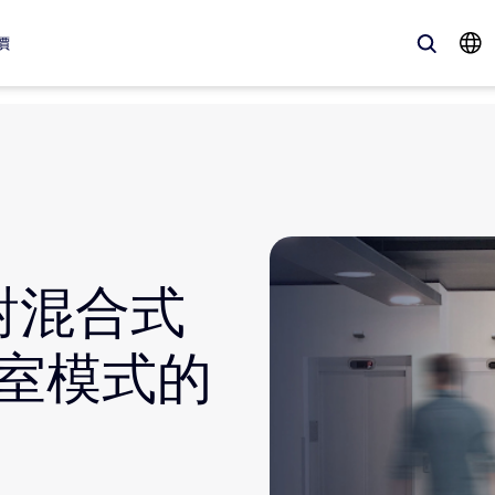
價
、最新趨勢、聚焦話題 — Zoom 客戶目前最關注的解決方案。
Notes
Mee
針對混合式
omMate
Ro
one
Can
室模式的
tact Center
客
sai