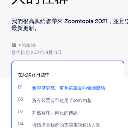
我們很高興給您帶來 Zoomtopia 2021，
安裝到桌面
聯絡我們
下載中心
+1.888.799.9666
/
+1.888.303.1012
最新更新。
11 閱讀分鐘
發佈日期 2021年9月13日
在此網路日誌中
01
- Jumplink to 參與度更高、更包羅萬象的會議體驗
參與度更高、更包羅萬象的會議體驗
02
- Jumplink to 所有裝置皆可使用 Zoom 白板
所有裝置皆可使用 Zoom 白板
03
- Jumplink to 井然有序、簡化的傳訊
井然有序、簡化的傳訊
04
- Jumplink to 持續增長我們的雲端電話解決方案
持續增長我們的雲端電話解決方案