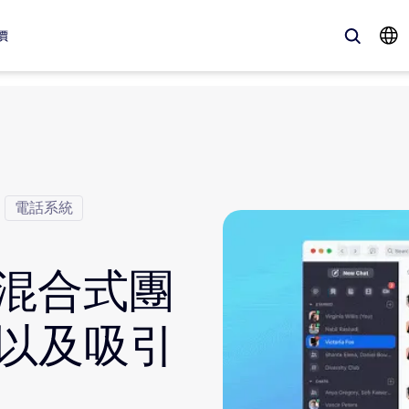
價
、最新趨勢、聚焦話題 — Zoom 客戶目前最關注的解決方案。
Notes
Meetings
電話系統
omMate
Rooms
：混合式團
one
Canvas
以及吸引
tact Center
客戶體驗深入解析
sai