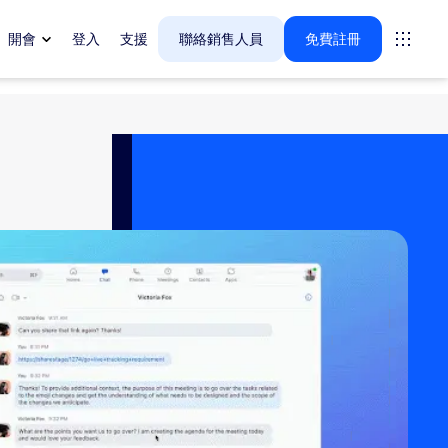
開會
登入
支援
聯絡銷售人員
免費註冊
🚀
新功能
My Notes，您的 AI 智慧筆記
助理
自動擷取、總結和提取任何虛擬或實體
會議的行動要項。