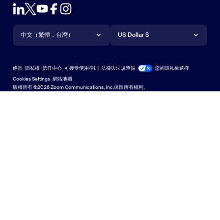
方案與定價
Outlook 外掛程式
帳戶
申請示範
iPhone/iPad 應用程式
iPhone/iPad 應用程式
語言
貨幣
支援中心
支援中心
網路研討會和活動
Android 應用程式
中文（繁體，台灣）
Android 應用程式
US Dollar $
學習中心
Zoom 體驗中心
Zoom 體驗中心
Zoom 虛擬背景
Deutsch
US Dollar $
Zoom 社群
Zoom for Startups
Zoom for Startups
條款
隱私權
信任中心
可接受使用準則
法律與法規遵循
您的隱私權選擇
English
技術內容資料庫
技術內容資料庫
Cookies Settings
網站地圖
網站地圖
版權所有 ©2026 Zoom Communications, Inc.保留所有權利。
Español
意見反應
聯絡我們
聯絡我們
Français
無障礙存取
日本語
開發人員支援
한국어
隱私權、安全性、法律政策和現代奴役法案透明性聲明
Português
Русский
中文（简体，中国）
中文（繁體，台灣）