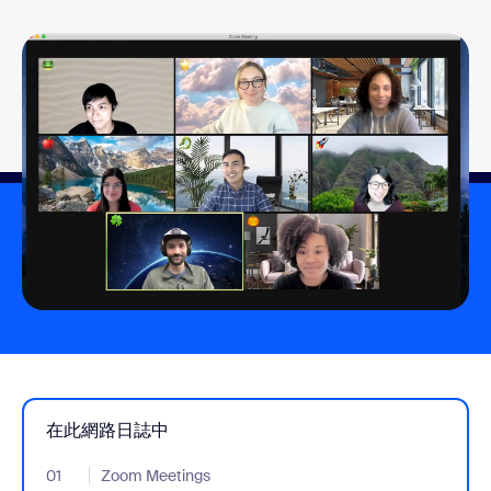
在此網路日誌中
01
- Jumplink to Zoom Meetings
Zoom Meetings