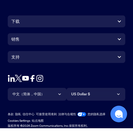
下载
Zoom Workplace 应用
Zoom Workplace 应用
销售
Zoom Rooms 应用
Zoom Rooms 应用
+1.888.799.9666
点击呼叫
Zoom Rooms Controller
支持
支持
联系销售人员
浏览器扩展
测试 Zoom
套餐和定价
Outlook 插件
账户
申请演示
iPhone/iPad 应用
iPhone/iPad 应用
语言
货币
支持中心
支持中心
网络研讨会和活动
Android 应用
中文（简体，中国）
Android 应用
US Dollar $
学习中心
Zoom 体验中心
Zoom 体验中心
Zoom 虚拟背景
Deutsch
US Dollar $
Zoom 社区
Zoom for Startups
Zoom for Startups
条款
隐私
信任中心
可接受使用准则
法律与合规性
您的隐私选择
English
技术内容库
技术内容库
Cookies Settings
站点地图
站点地图
版权所有 ©2026 Zoom Communications, Inc.保留所有权利。
Español
反馈