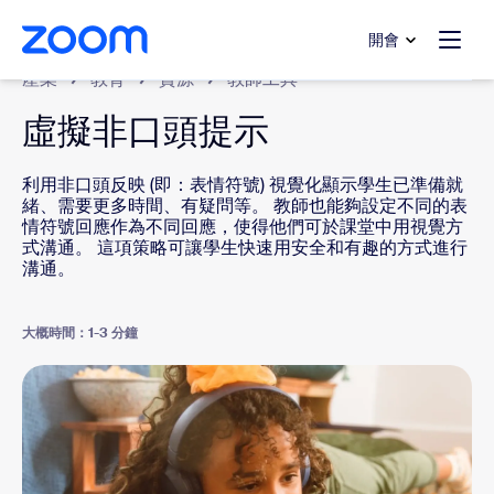
跳至主要內容
跳至協助聊天
開會
產業
教育
資源
教師工具
虛擬非口頭提示
利用非口頭反映 (即：表情符號) 視覺化顯示學生已準備就
緒、需要更多時間、有疑問等。 教師也能夠設定不同的表
情符號回應作為不同回應，使得他們可於課堂中用視覺方
式溝通。 這項策略可讓學生快速用安全和有趣的方式進行
溝通。
大概時間：1-3 分鐘