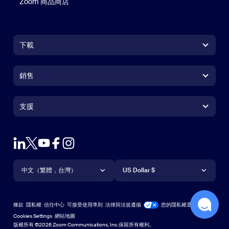
Zoom 商品商店
Zoom 商品商店
下載
Zoom Workplace 應用程式
Zoom Workplace 應用程式
銷售
Zoom Rooms 應用程式
Zoom Rooms 應用程式
+1.888.799.9666
按一下以撥打電話
Zoom Rooms Controller
支援
支援
聯絡銷售人員
瀏覽器延伸功能
測試 Zoom
方案與定價
Outlook 外掛程式
帳戶
申請示範
iPhone/iPad 應用程式
iPhone/iPad 應用程式
語言
貨幣
支援中心
支援中心
網路研討會和活動
Android 應用程式
中文（繁體，台灣）
Android 應用程式
US Dollar $
學習中心
Zoom 體驗中心
Zoom 體驗中心
Zoom 虛擬背景
Deutsch
US Dollar $
Zoom 社群
Zoom for Startups
Zoom for Startups
條款
隱私權
信任中心
可接受使用準則
法律與法規遵循
您的隱私權選擇
English
技術內容資料庫
技術內容資料庫
Cookies Settings
網站地圖
網站地圖
版權所有 ©2026 Zoom Communications, Inc.保留所有權利。