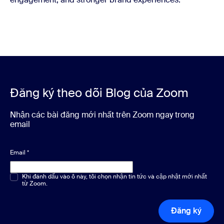
Đăng ký theo dõi Blog của Zoom
Nhận các bài đăng mới nhất trên Zoom ngay trong
email
Email
*
Chọn một hoặc nhiều phương án
Khi đánh dấu vào ô này, tôi chọn nhận tin tức và cập nhật mới nhất
*
từ Zoom.
Đăng ký