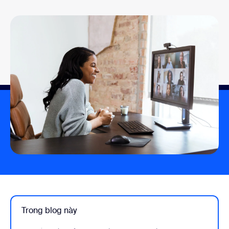
Trong blog này