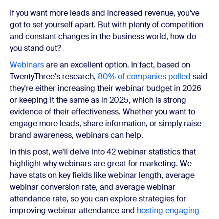
If you want more leads and increased revenue, you've
got to set yourself apart. But with plenty of competition
and constant changes in the business world, how do
you stand out?
Webinars
are an excellent option. In fact, based on
TwentyThree's research,
80% of companies polled
said
they're either increasing their webinar budget in 2026
or keeping it the same as in 2025, which is strong
evidence of their effectiveness. Whether you want to
engage more leads, share information, or simply raise
brand awareness, webinars can help.
In this post, we'll delve into 42 webinar statistics that
highlight why webinars are great for marketing. We
have stats on key fields like webinar length, average
webinar conversion rate, and average webinar
attendance rate, so you can explore strategies for
improving webinar attendance and
hosting engaging