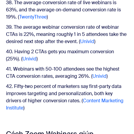
38. The average conversion rate of live webinars is
63%, and the average on-demand conversion rate is
19%. (
TwentyThree
)
39. The average webinar conversion rate of webinar
CTAs is 22%, meaning roughly 1 in 5 attendees take the
desired next step after the event. (
Univid
)
40. Having 2 CTAs gets you maximum conversion
(25%). (
Univid
)
41. Webinars with 50-100 attendees see the highest
CTA conversion rates, averaging 26%. (
Univid
)
42. Fifty-two percent of marketers say first-party data
improves targeting and personalization, both key
drivers of higher conversion rates. (
Content Marketing
Institute
)
Cách Zoom Webinars giúp