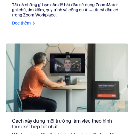
Tất cả những gì bạn cần để bắt đầu sử dụng ZoomMate:
ghi chú, tìm kiếm, quy trình và công cụ AI — tất cả đều có
trong Zoom Workplace.
Đọc thêm
Cách xây dựng môi trường làm việc theo hình
thức kết hợp tốt nhất