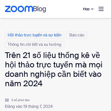
uyển đến nội dung chính
 trò chuyện trợ giúp
Họp
Danh mục
Hội thảo trực tuyến và sự kiện
Báo cáo
Thông tin chi tiết và xu hướng
Trên 21 số liệu thống kê về
hội thảo trực tuyến mà mọi
doanh nghiệp cần biết vào
năm 2024
5 số phút đọc
Đăng vào 19 tháng 7, 2024