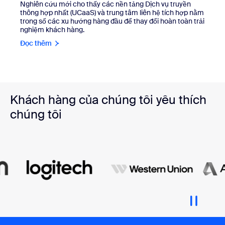
Nghiên cứu mới cho thấy các nền tảng Dịch vụ truyền
thông hợp nhất (UCaaS) và trung tâm liên hệ tích hợp nằm
trong số các xu hướng hàng đầu để thay đổi hoàn toàn trải
nghiệm khách hàng.
Đọc thêm
Khách hàng của chúng tôi yêu thích
chúng tôi