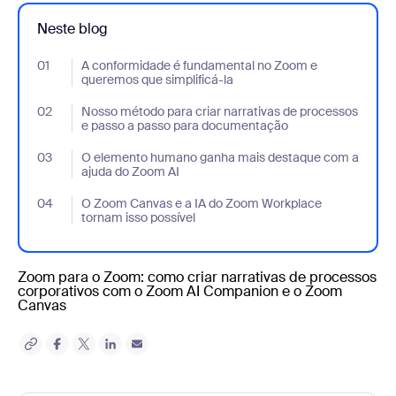
Neste blog
01
- Jumplink to A conformidade é fundamental no Zoom e queremo
A conformidade é fundamental no Zoom e
queremos que simplificá-la
02
- Jumplink to Nosso método para criar narrativas de processo
Nosso método para criar narrativas de processos
e passo a passo para documentação
03
- Jumplink to O elemento humano ganha mais destaque com a 
O elemento humano ganha mais destaque com a
ajuda do Zoom AI
04
- Jumplink to O Zoom Canvas e a IA do Zoom Workplace tornam 
O Zoom Canvas e a IA do Zoom Workplace
tornam isso possível
Zoom para o Zoom: como criar narrativas de processos
corporativos com o Zoom AI Companion e o Zoom
Canvas