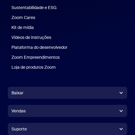
Sustentabilidade e ESG
Sustentabilidade e ESG
Zoom Cares
Zoom Cares
Kit de mídia
Kit de mídia
Vídeos de instruções
Plataforma do desenvolvedor
Zoom Empreendimentos
Zoom Ventures
Loja de produtos Zoom
Loja de produtos Zoom
Baixar
Aplicativo Zoom Workplace
Aplicativo Zoom Workplace
Vendas
Aplicativo Zoom Rooms
Aplicativo Zoom Rooms
+1.888.799.9666
Clique para chamar
Controlador do Zoom Rooms
Suporte
Suporte