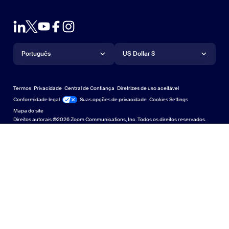
Falar com a equipe de vendas
Extensão para navegador
Teste de zoom
Teste a Zoom
Planos e preços
Planos e preços
Plug-in para Outlook
Conta
Solicite uma demonstração
Solicitar uma demonstração
Aplicativo para iPhone/iPad
Aplicativo para iPhone/iPad
Idioma
Moeda
Central de Suporte
Central de Suporte
Webinars e eventos
Aplicativo para Android
Português
Aplicativo para Android
US Dollar $
Centro de Aprendizagem
Central de aprendizagem
Central de experiência do Zoom
Central de experiência do Zoom
Zoom em fundos virtuais
Planos de fundo virtuais da Zoom
Deutsch
US Dollar $
Comunidade Zoom
Zoom for Startups
Zoom for Startups
Termos
Privacidade
Central de Confiança
Diretrizes de uso aceitável
English
Biblioteca de conteúdo técnico
Biblioteca de conteúdo técnico
Conformidade legal
Jurídico e Conformidade
Suas opções de privacidade
Cookies Settings
Mapa do site
Mapa do site
Español
Feedback
Direitos autorais ©2026 Zoom Communications, Inc. Todos os direitos reservados.
Falar conosco
Falar conosco
Français
Acessibilidade
Indonesia
Suporte ao desenvolvedor
Suporte ao desenvolvedor
Italiano
Declaração de Transparência da Lei de Privacidade,
日本語
Segurança, Políticas Legais e Escravidão Moderna
Declaração de
한국어
Nederlands