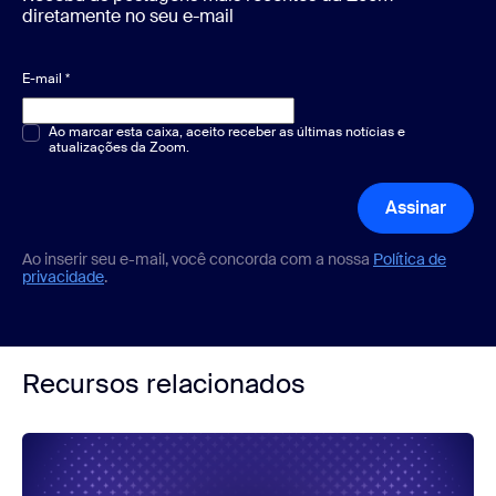
diretamente no seu e-mail
E-mail
*
Múltipla escolha ou resposta única
Ao marcar esta caixa, aceito receber as últimas notícias e
*
atualizações da Zoom.
Assinar
Ao inserir seu e-mail, você concorda com a nossa
Política de
privacidade
.
Recursos relacionados