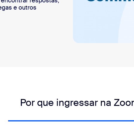
encontrar respostas,
egas e outros
sai
?
Por que ingressar na Zo