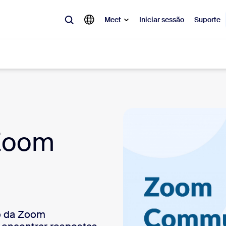
Meet
Iniciar sessão
Suporte
lar
tá em alta, a tendência do momento, o que está gerando repercussão 
o.
Zoom
Notes
Mee
omMate
Ro
one
Can
o da Zoom
tact Center
Ins