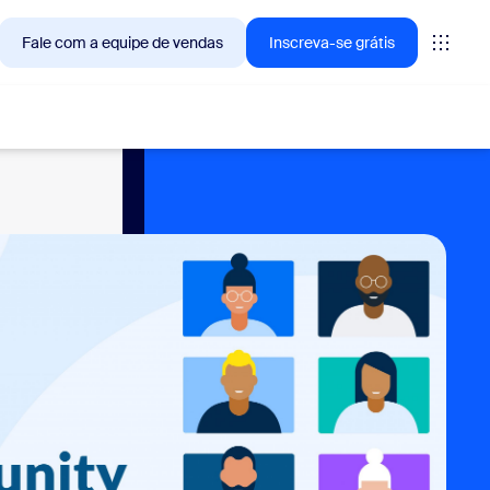
Fale com a equipe de vendas
Inscreva-se grátis
— as soluções que os clientes Zoom estão buscando no
tings
oms
vas
ights de CX