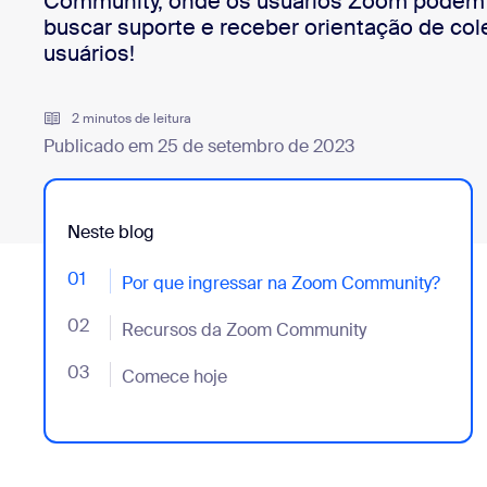
Community, onde os usuários Zoom podem 
Desenvolvedores
buscar suporte e receber orientação de col
Bon
usuários!
Aplicativos e integrações
2 minutos de leitura
Publicado em 25 de setembro de 2023
Instalar no computador
Entre em contato
Central de downloads
+1.888.799.9666
/
+1.888.303.1012
Neste blog
01
- Jumplink to Por que ingressar na Zoom Community
Por que ingressar na Zoom Community?
02
- Jumplink to Recursos da Zoom Community
Recursos da Zoom Community
03
- Jumplink to Comece hoje
Comece hoje