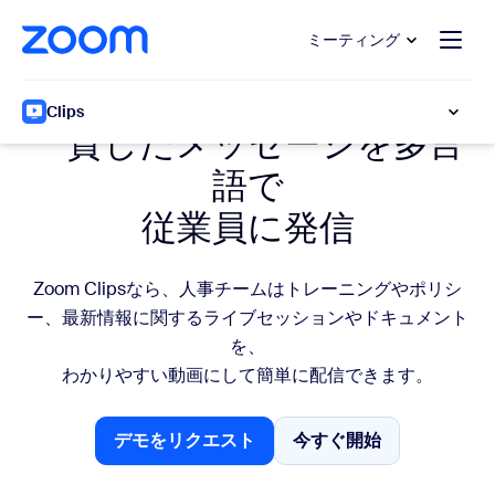
ンテンツへスキップ
チャットへスキップ
ミーティング
人事チームのZoom Clips
Clips
一貫したメッセージを多言
語で
従業員に発信
Zoom Clipsなら、人事チームはトレーニングやポリシ
ー、最新情報に関するライブセッションやドキュメント
を、
わかりやすい動画にして簡単に配信できます。
デモをリクエスト
今すぐ開始
デモをリクエスト
営業担当にお問い