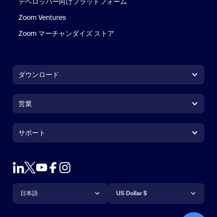
デベロッパー向けプラットフォーム
Zoom Ventures
Zoom マーチャンダイズ ストア
Zoom マーチャンダイズ ストア
ダウンロード
Zoom Workplaceアプリ
Zoom Workplaceアプリ
営業
Zoom Roomsアプリ
Zoom Roomsアプリ
+1.888.799.9666
クリックで発信
Zoom Roomsコントローラ
サポート
サポート
営業担当にお問い合わせ
ブラウザ拡張機能
Zoom接続テスト
プランと料金
Outlookプラグイン
アカウント
デモをリクエスト
iPhone / iPadアプリ
iPhone / iPadアプリ
言語
通貨
ヘルプセンター
ヘルプセンター
ウェビナーとイベント
Androidアプリ
日本語
Androidアプリ
US Dollar $
ラーニングセンター
Zoom Experience Center
Zoom Experience Center
Zoomバーチャル背景
Deutsch
US Dollar $