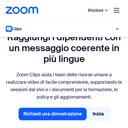
contenuto principale
 chat di assistenza
Riunioni
Zoom Clips per le risorse umane
Clips
Raggiungi i dipendenti con
un messaggio coerente in
più lingue
Zoom Clips aiuta i team delle risorse umane a
realizzare video di facile comprensione, supportando le
sessioni dal vivo e i documenti per la formazione, le
policy e gli aggiornamenti.
Richiedi una dimostrazione
Inizia
Richiedi una dimostrazione
Contatta il re