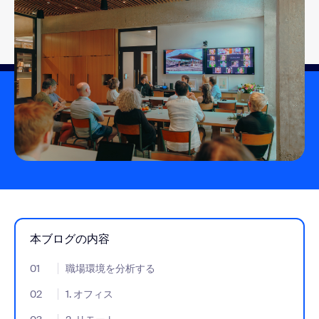
本ブログの内容
01
- Jumplink to 職場環境を分析する
職場環境を分析する
02
- Jumplink to 1. オフィス
1. オフィス