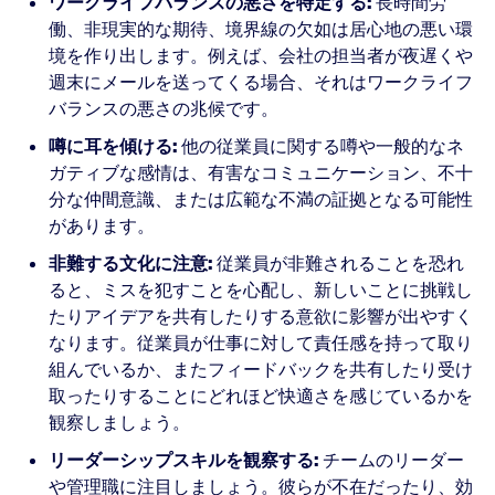
ワークライフバランスの悪さを特定する:
長時間労
働、非現実的な期待、境界線の欠如は居心地の悪い環
境を作り出します。例えば、会社の担当者が夜遅くや
週末にメールを送ってくる場合、それはワークライフ
バランスの悪さの兆候です。
噂に耳を傾ける:
他の従業員に関する噂や一般的なネ
ガティブな感情は、有害なコミュニケーション、不十
分な仲間意識、または広範な不満の証拠となる可能性
があります。
非難する文化に注意:
従業員が非難されることを恐れ
ると、ミスを犯すことを心配し、新しいことに挑戦し
たりアイデアを共有したりする意欲に影響が出やすく
なります。従業員が仕事に対して責任感を持って取り
組んでいるか、またフィードバックを共有したり受け
取ったりすることにどれほど快適さを感じているかを
観察しましょう。
リーダーシップスキルを観察する:
チームのリーダー
や管理職に注目しましょう。彼らが不在だったり、効