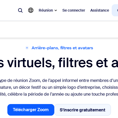
Réunion
Se connecter
Assistance
Arrière-plans, filtres et avatars
laire
 virtuels, filtres e
ions en vogue, tendance, qui font le buzz : celles qui intéressent la cl
Notes
Mee
t type de réunion Zoom, de l’appel informel entre membres d’u
omMate
Ro
ature, un décor festif ou un simple logo d’entreprise, choisis
ité, célèbre la période de l’année ou ajoute une touche profes
one
Can
Télécharger Zoom
S’inscrire gratuitement
tact Center
Per
S’inscrire gratuit
Télécharger Zoom