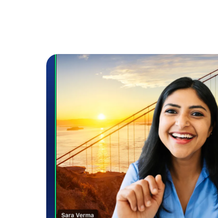
Bon
Développement
Applications et intégrations
Installer sur ordinateur
Contactez-nous
Centre de téléchargement
+1.888.799.9666
/
+1.888.303.101