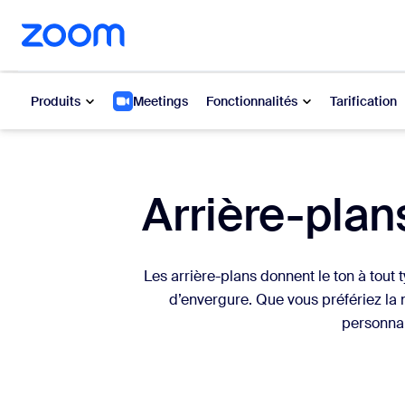
u contenu principal
r au chat d’aide
Produits
Meetings
Fonctionnalités
Tarification
Populaire
Popu
Arrière-plans
Les solut
Zoom Workplace
My 
Services Zoom pour les
Les arrière-plans donnent le ton à tou
entreprises
Zo
d’envergure. Que vous préfériez la n
personnal
Zoom CX
Ph
Zoom AI
Con