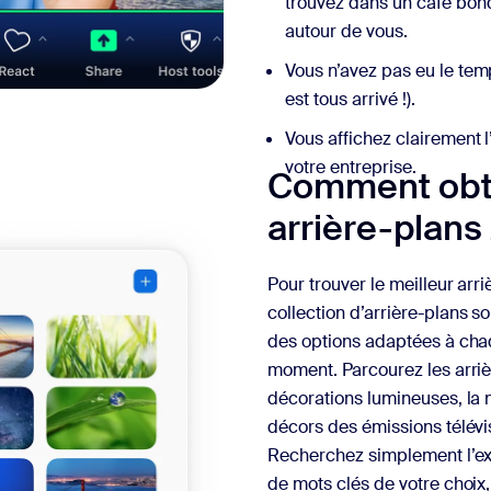
trouvez dans un café bon
autour de vous.
Vous n’avez pas eu le temp
est tous arrivé !).
Vous affichez clairement l
votre entreprise.
Comment obt
arrière-plans
Pour trouver le meilleur ar
collection d’arrière-plans 
des options adaptées à cha
moment. Parcourez les arriè
décorations lumineuses, la ne
décors des émissions télévis
Recherchez simplement l’e
de mots clés de votre choix