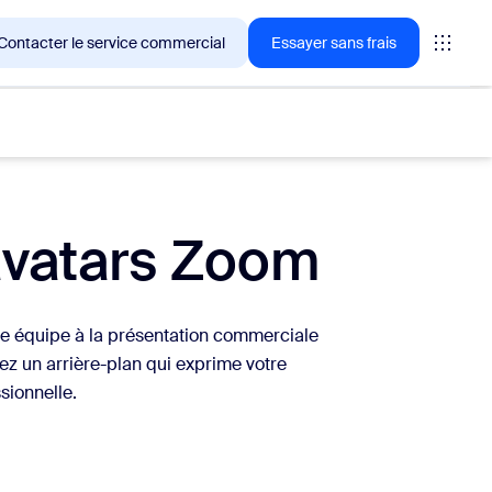
Contacter le service commercial
Essayer sans frais
t avatars Zoom
ientèle de Zoom en ce moment.
tings
ne équipe à la présentation commerciale
oms
sez un arrière-plan qui exprime votre
sionnelle.
vas
formance CX
ement