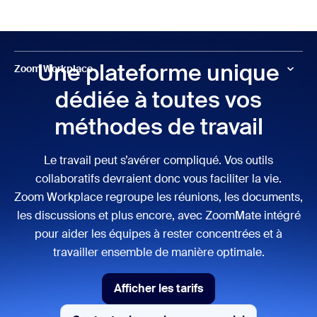
u contenu principal
r au chat d’aide
Réunion
Une plateforme unique
Zoom Workplace
dédiée à toutes vos
méthodes de travail
Le travail peut s’avérer compliqué. Vos outils
collaboratifs devraient donc vous faciliter la vie.
Zoom Workplace regroupe les réunions, les documents,
les discussions et plus encore, avec ZoomMate intégré
pour aider les équipes à rester concentrées et à
travailler ensemble de manière optimale.
Afficher les tarifs
Afficher les tarifs