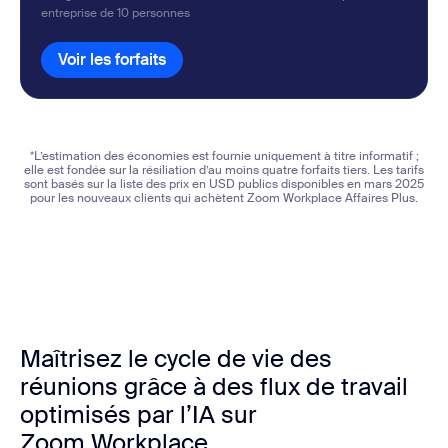
entreprise de
10
personnes
Voir les forfaits
Voir les forfaits
*L’estimation des économies est fournie uniquement à titre informatif ;
elle est fondée sur la résiliation d’au moins quatre forfaits tiers. Les tarifs
sont basés sur la liste des prix en USD publics disponibles en mars 2025
pour les nouveaux clients qui achètent Zoom Workplace Affaires Plus.
Maîtrisez le cycle de vie des
réunions grâce à des flux de travail
optimisés par l’IA sur
Zoom Workplace