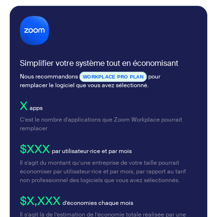
Simplifier votre système tout en économisant
Nous recommandons
pour
WORKPLACE PRO PLAN
remplacer le logiciel que vous avez sélectionné.
X
apps
C’est le nombre d’applications que Zoom Workplace pourrait
remplacer
$XXX
par utilisateur·rice et par mois
Il s’agit du montant qu’une entreprise de votre taille pourrait
économiser par utilisateur·rice et par mois, par rapport au tarif
non professionnel des logiciels que vous avez sélectionnés.
$X,XXX
d’économies chaque mois
Il s’agit là de l’estimation de l’économie totale réalisée par une