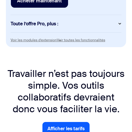
Acheter maintenant
Acheter maintenant
Option de stockage sur le cloud
10 Go
Toute l’offre Pro, plus :
Mail
Meetings
Chiffrement de bout en bout
Voir les modules d’extension
Voir toutes les f
Voir les modules d’extension
Voir toutes les fonctionnalités
300 personnes maximum par réunion
Calendar
Whiteboard
Chiffrement de bout en bout
Tableaux illimités
Travailler n’est pas toujours
Docs
Scheduler
simple. Vos outils
Documents illimités
Chiffrement de bout en bout
collaboratifs devraient
Clips
donc vous faciliter la vie.
Vidéos illimitées
Tasks
Afficher les tarifs
Gestion des tâches optimisée par l’IA
Afficher les tarifs