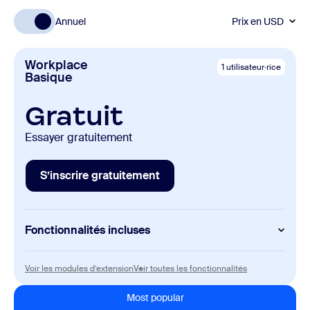
Annuel
Prix en
USD
Workplace
1 utilisateur·rice
Basique
Gratuit
Essayer gratuitement
S’inscrire gratuitement
S’inscrire gratuitement
Fonctionnalités incluses
Meetings
Voir les modules d’extension
Voir toutes les f
Voir les modules d’extension
Voir toutes les fonctionnalités
40 minutes maximum par réunion
100 personnes maximum par réunion
Most popular