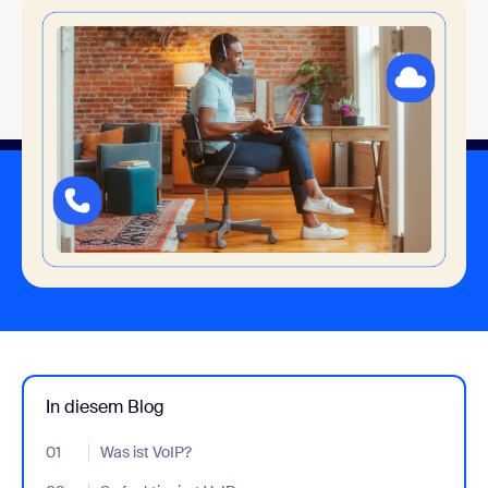
In diesem Blog
01
- Jumplink to Was ist VoIP?
Was ist VoIP?