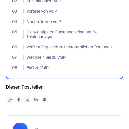
02
- Jumplink to So funktioniert VoIP
So funktioniert VoIP
03
- Jumplink to Vorteile von VoIP
Vorteile von VoIP
04
- Jumplink to Nachteile von VoIP
Nachteile von VoIP
05
- Jumplink to Die wichtigsten Funktionen einer VoIP-Telefonanla
Die wichtigsten Funktionen einer VoIP-
Telefonanlage
06
- Jumplink to VoIP im Vergleich zu herkömmlichen Telefonen
VoIP im Vergleich zu herkömmlichen Telefonen
07
- Jumplink to Wechseln Sie zu VoIP
Wechseln Sie zu VoIP
08
- Jumplink to FAQ zu VoIP
FAQ zu VoIP
Diesen Post teilen