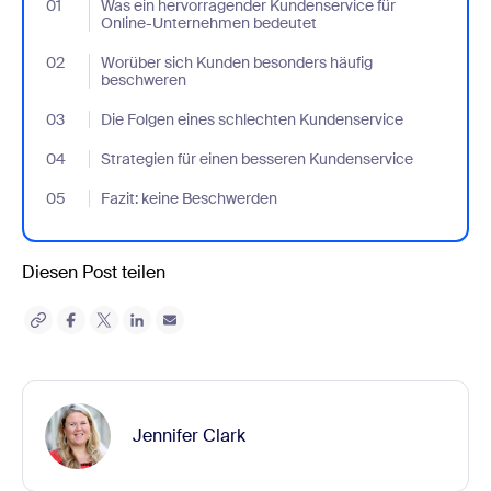
01
- Jumplink to Was ein hervorragender Kundenservice für Onli
Was ein hervorragender Kundenservice für
Online-Unternehmen bedeutet
02
- Jumplink to Worüber sich Kunden besonders häufig beschwer
Worüber sich Kunden besonders häufig
beschweren
03
- Jumplink to Die Folgen eines schlechten Kundenservice
Die Folgen eines schlechten Kundenservice
04
- Jumplink to Strategien für einen besseren Kundenservice
Strategien für einen besseren Kundenservice
05
- Jumplink to Fazit: keine Beschwerden
Fazit: keine Beschwerden
Diesen Post teilen
Jennifer Clark