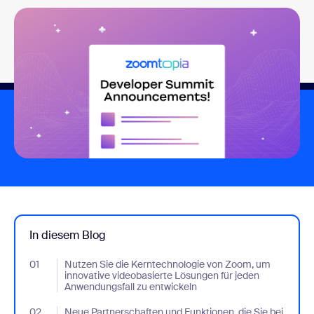
In diesem Blog
01
- Jumplink to Nutzen Sie die Kerntechnologie von Zoom, um inn
Nutzen Sie die Kerntechnologie von Zoom, um
innovative videobasierte Lösungen für jeden
Anwendungsfall zu entwickeln
02
- Jumplink to Neue Partnerschaften und Funktionen, die Sie bei
Neue Partnerschaften und Funktionen, die Sie bei