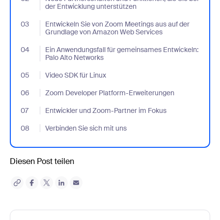
der Entwicklung unterstützen
03
- Jumplink to Entwickeln Sie von Zoom Meetings aus auf der G
Entwickeln Sie von Zoom Meetings aus auf der
Grundlage von Amazon Web Services
04
- Jumplink to Ein Anwendungsfall für gemeinsames Entwickeln: 
Ein Anwendungsfall für gemeinsames Entwickeln:
Palo Alto Networks
05
- Jumplink to Video SDK für Linux
Video SDK für Linux
06
- Jumplink to Zoom Developer Platform-Erweiterungen
Zoom Developer Platform-Erweiterungen
07
- Jumplink to Entwickler und Zoom-Partner im Fokus
Entwickler und Zoom-Partner im Fokus
08
- Jumplink to Verbinden Sie sich mit uns
Verbinden Sie sich mit uns
Diesen Post teilen