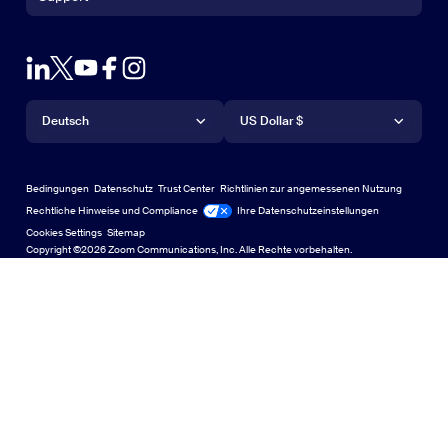
Support
Vertrieb kontaktieren
Browsererweiterung
Zoom testen
Abos und Preise
Outlook-Plug-in
Konto
Demo anfordern
App für iPhone/iPad
App für iPhone/iPad
Sprache
Währung
Support-Center
Support-Center
Webinare und Events
Android-App
Deutsch
Android-App
US Dollar $
Lerncenter
Zoom Experience Center
Zoom Experience Center
Virtuelle Hintergründe für Zoom
Deutsch
US Dollar $
Zoom Community
Bedingungen
Datenschutz
Trust Center
Richtlinien zur angemessenen Nutzung
English
Bibliothek für technische Inhalte
Bibliothek für technische Inhalte
Rechtliche Hinweise und Compliance
Ihre Datenschutzeinstellungen
Cookies Settings
Sitemap
Sitemap
Español
Feedback
Copyright ©2026 Zoom Communications, Inc. Alle Rechte vorbehalten.
Kontakt
Kontakt
Français
Barrierefreiheit
Indonesia
Entwickler-Support
Italiano
Datenschutz, Sicherheit, rechtliche Bestimmungen sowie
日本語
Erklärung zur Transparenz gemäß dem „Gesetz gegen
moderne Sklaverei“ (Modern Slavery Act)
한국어