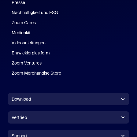
Presse
Nachhaltigkeit und ESG
Zoom Cares
Zoom Cares
Medienkit
Videoanleitungen
Entwicklerplattform
Zoom Ventures
Zoom Merchandise Store
Zoom Merchandise Store
Download
Zoom Workplace-App
Zoom Workplace-App
Vertrieb
Zoom Rooms-App
Zoom Rooms-App
+1.888.799.9666
Zum Anrufen klicken
Zoom Rooms Controller
Support