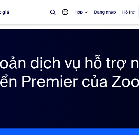
 giá
Họp
Đăng nhập
Hỗ trợ
biến
 đang được ưa chuộng, đang thịnh hành và đang tạo tiếng vang — các 
oản dịch vụ hỗ trợ 
Notes
Mee
riển Premier của Zo
omMate
Ro
one
Can
tact Center
Thô
sai