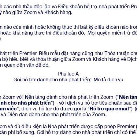
các nhà thầu độc lập và Điều khoản hỗ trợ nhà phát triển Pre
lý nào giữa Zoom và Khách hàng.
n nào của mình hoặc không thực thi bất kỳ điều khoản nào tro
 hoặc khả năng thực thi điều khoản đó. Mọi quyền miễn trừ đố
n.
phát triển Premier, Biểu mẫu đặt hàng cũng như Thỏa thuận c
 bộ hiểu biết và thỏa thuận giữa Zoom và Khách hàng về Dịch 
ên quan đến vấn đề đó.
Phụ lục A
Gói hỗ trợ dành cho nhà phát triển: Mô tả dịch vụ
n Zoom với Nền tảng dành cho nhà phát triển Zoom (“
Nền tản
nh cho nhà phát triển
”) – với dịch vụ hỗ trợ tiêu chuẩn sau đ
àm việc
”; dịch vụ hỗ trợ đó được gọi là “
Hỗ trợ qua email
”);
m và Diễn đàn dành cho nhà phát triển của Zoom.
oom và đủ điều kiện là Nhà phát triển được cấp phép Premier
hoản phí bổ sung. Gói hỗ trợ dành cho nhà phát triển chỉ có 