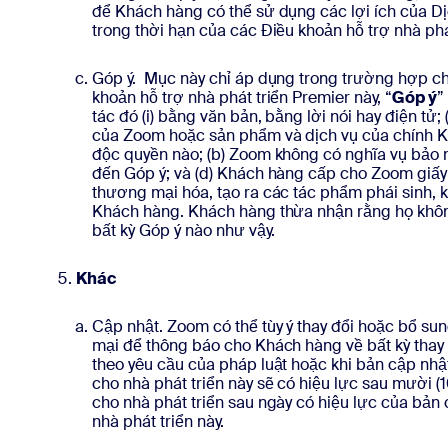
để Khách hàng có thể sử dụng các lợi ích của Dị
trong thời hạn của các Điều khoản hỗ trợ nhà phá
Góp ý. Mục này chỉ áp dụng trong trường hợp c
khoản hỗ trợ nhà phát triển Premier này, “
Góp ý
”
tác đó (i) bằng văn bản, bằng lời nói hay điện tử;
của Zoom hoặc sản phẩm và dịch vụ của chính Kh
độc quyền nào; (b) Zoom không có nghĩa vụ bảo mậ
đến Góp ý; và (d) Khách hàng cấp cho Zoom giấy 
thương mại hóa, tạo ra các tác phẩm phái sinh,
Khách hàng. Khách hàng thừa nhận rằng họ khôn
bất kỳ Góp ý nào như vậy.
Khác
Cập nhật. Zoom có thể tùy ý thay đổi hoặc bổ su
mại để thông báo cho Khách hàng về bất kỳ thay 
theo yêu cầu của pháp luật hoặc khi bản cập nhật
cho nhà phát triển này sẽ có hiệu lực sau mười 
cho nhà phát triển sau ngày có hiệu lực của bản
nhà phát triển này.