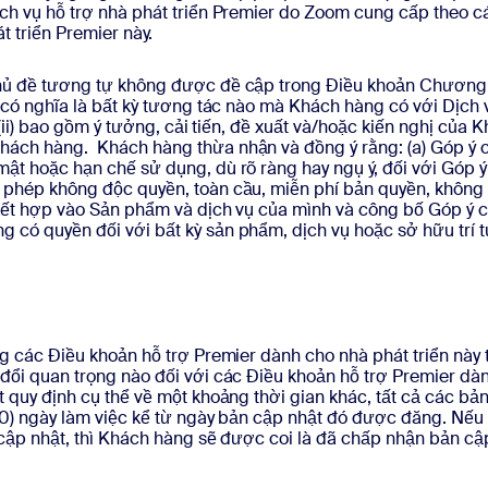
ch vụ hỗ trợ nhà phát triển Premier do Zoom cung cấp theo các
t triển Premier này.
hủ đề tương tự không được đề cập trong Điều khoản Chương 
 có nghĩa là bất kỳ tương tác nào mà Khách hàng có với Dịch 
 (ii) bao gồm ý tưởng, cải tiến, đề xuất và/hoặc kiến nghị của 
ách hàng. Khách hàng thừa nhận và đồng ý rằng: (a) Góp ý c
t hoặc hạn chế sử dụng, dù rõ ràng hay ngụ ý, đối với Góp ý;
phép không độc quyền, toàn cầu, miễn phí bản quyền, không th
 kết hợp vào Sản phẩm và dịch vụ của mình và công bố Góp ý 
g có quyền đối với bất kỳ sản phẩm, dịch vụ hoặc sở hữu tr
ng các Điều khoản hỗ trợ Premier dành cho nhà phát triển này 
đổi quan trọng nào đối với các Điều khoản hỗ trợ Premier dàn
 quy định cụ thể về một khoảng thời gian khác, tất cả các bả
(10) ngày làm việc kể từ ngày bản cập nhật đó được đăng. Nếu
 cập nhật, thì Khách hàng sẽ được coi là đã chấp nhận bản cậ