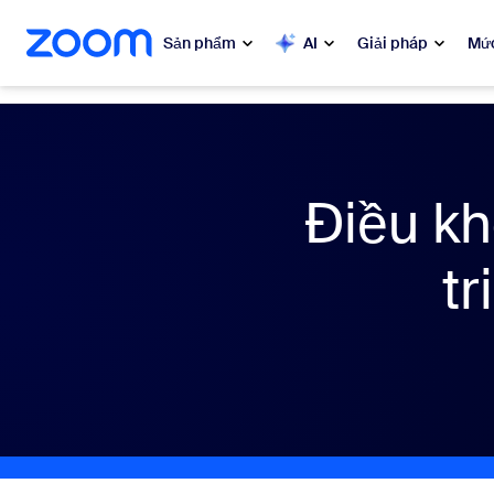
uyển đến nội dung chính
n trò chuyện trợ giúp
Sản phẩm
AI
Giải pháp
Mức
Phổ biến
Phổ 
Những gì
Zoom Workplace
Điều kh
My 
Dịch vụ kinh doanh Zoom
t
Zo
Trải nghiệm khách hàng của
Zoom
Ph
Zoom AI
Con
Bon
Nhà phát triển