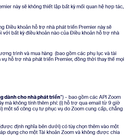
mier này sẽ không thiết lập bất kỳ mối quan hệ hợp tác,
ng Điều khoản hỗ trợ nhà phát triển Premier này sẽ
i với bất kỳ điều khoản nào của Điều khoản hỗ trợ nhà
hương trình và mua hàng (bao gồm các phụ lục và tài
vụ hỗ trợ nhà phát triển Premier, đồng thời thay thế mọi
g dành cho nhà phát triển
”) – bao gồm các API Zoom
ây mà không tính thêm phí: (i) hỗ trợ qua email từ 9 giờ
 (ii) một số công cụ tự phục vụ do Zoom cung cấp, chẳng
 (được định nghĩa bên dưới) có tùy chọn thêm vào một
thể áp dụng cho một Tài khoản Zoom và không được chia