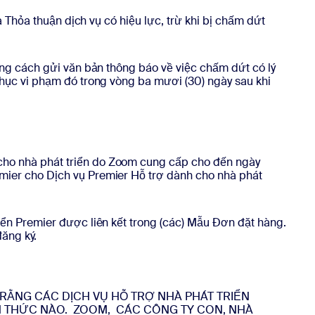
 Thỏa thuận dịch vụ có hiệu lực, trừ khi bị chấm dứt
ằng cách gửi văn bản thông báo về việc chấm dứt có lý
hục vi phạm đó trong vòng ba mươi (30) ngày sau khi
cho nhà phát triển do Zoom cung cấp cho đến ngày
mier cho Dịch vụ Premier Hỗ trợ dành cho nhà phát
iển Premier được liên kết trong (các) Mẫu Đơn đặt hàng.
đăng ký.
RẰNG CÁC DỊCH VỤ HỖ TRỢ NHÀ PHÁT TRIỂN
H THỨC NÀO. ZOOM, CÁC CÔNG TY CON, NHÀ