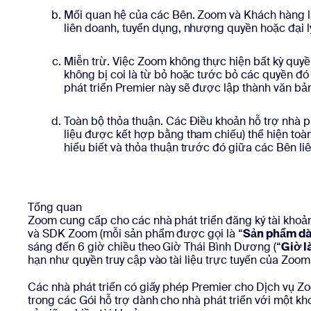
Mối quan hệ của các Bên. Zoom và Khách hàng là 
liên doanh, tuyển dụng, nhượng quyền hoặc đại 
Miễn trừ. Việc Zoom không thực hiện bất kỳ quyề
không bị coi là từ bỏ hoặc tước bỏ các quyền đó
phát triển Premier này sẽ được lập thành văn bả
Toàn bộ thỏa thuận. Các Điều khoản hỗ trợ nhà 
liệu được kết hợp bằng tham chiếu) thể hiện toàn
hiểu biết và thỏa thuận trước đó giữa các Bên li
Tổng quan
Zoom cung cấp cho các nhà phát triển đăng ký tài khoả
và SDK Zoom (mỗi sản phẩm được gọi là “
Sản phẩm dà
sáng đến 6 giờ chiều theo Giờ Thái Bình Dương (“
Giờ l
hạn như quyền truy cập vào tài liệu trực tuyến của Zoo
Các nhà phát triển có giấy phép Premier cho Dịch vụ Z
trong các Gói hỗ trợ dành cho nhà phát triển với một k