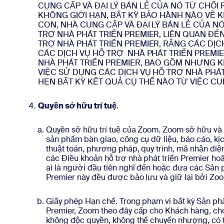
CUNG CẤP VÀ ĐẠI LÝ BÁN LẺ CỦA NÓ TỪ CHỐI
KHÔNG GIỚI HẠN, BẤT KỲ BẢO HÀNH NÀO VỀ 
CON, NHÀ CUNG CẤP VÀ ĐẠI LÝ BÁN LẺ CỦA 
TRỢ NHÀ PHÁT TRIỂN PREMIER, LIÊN QUAN ĐẾ
TRỢ NHÀ PHÁT TRIỂN PREMIER, RẰNG CÁC DỊ
CÁC DỊCH VỤ HỖ TRỢ NHÀ PHÁT TRIỂN PREMIE
NHÀ PHÁT TRIỂN PREMIER, BAO GỒM NHƯNG K
VIỆC SỬ DỤNG CÁC DỊCH VỤ HỖ TRỢ NHÀ PHÁ
HẸN BẤT KỲ KẾT QUẢ CỤ THỂ NÀO TỪ VIỆC CU
Quyền sở hữu trí tuệ
.
Quyền sở hữu trí tuệ của Zoom. Zoom sở hữu và sẽ
sản phẩm bàn giao, công cụ dữ liệu, báo cáo, kị
thuật toán, phương pháp, quy trình, mã nhận diệ
các Điều khoản hỗ trợ nhà phát triển Premier ho
ai là người đầu tiên nghĩ đến hoặc đưa các Sản 
Premier này đều được bảo lưu và giữ lại bởi Z
Giấy phép Hạn chế. Trong phạm vi bất kỳ Sản ph
Premier, Zoom theo đây cấp cho Khách hàng, cho
không độc quyền, không thể chuyển nhượng, có t