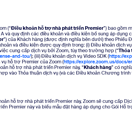
om (“
Điều khoản hỗ trợ nhà phát triển Premier
”) bao gồm m
c A và quy định các điều khoản và điều kiện bổ sung áp dụng c
er
”) của Khách hàng (được định nghĩa bên dưới) theo Phiếu 
khoản và điều kiện được quy định trong: (i) Điều khoản dịch v
iệc cung cấp dịch vụ bởi Zoom, tùy theo trường hợp (“
Thỏa 
cense-and-tou/
); (iii) Điều khoản dịch vụ Video SDK (
https://ex
 vụ hỗ trợ Premier của Zoom (
https://explore.zoom.us/docs/
oản hỗ trợ nhà phát triển Premier này, “
Khách hàng
” có nghĩ
h hợp vào Thỏa thuận dịch vụ (và các Điều khoản Chương trìn
hoản hỗ trợ nhà phát triển Premier này, Zoom sẽ cung cấp Dịc
riển Premier này và biểu mẫu đặt hàng áp dụng cho Gói Hỗ tr