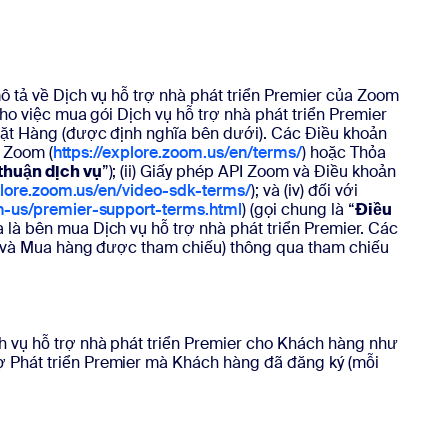
ô tả về Dịch vụ hỗ trợ nhà phát triển Premier của Zoom
ho việc mua gói Dịch vụ hỗ trợ nhà phát triển Premier
Đặt Hàng (được định nghĩa bên dưới). Các Điều khoản
ụ Zoom (
https://explore.zoom.us/en/terms/
) hoặc Thỏa
thuận dịch vụ
”); (ii) Giấy phép API Zoom và Điều khoản
plore.zoom.us/en/video-sdk-terms/
); và (iv) đối với
en-us/premier-support-terms.html
) (gọi chung là “
Điều
a là bên mua Dịch vụ hỗ trợ nhà phát triển Premier. Các
h và Mua hàng được tham chiếu) thông qua tham chiếu
h vụ hỗ trợ nhà phát triển Premier cho Khách hàng như
ợ Phát triển Premier mà Khách hàng đã đăng ký (mỗi