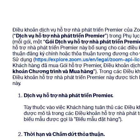
Ứng dụng và thành phần tích hợp
Cài đặt trên máy tính
Liên hệ
Điều khoản dịch vụ hỗ trợ nhà phát triển Premier của Zo
Trung tâm tải xuống
+1.888.799.9666
/
+1.888.303.1012
(“
Dịch vụ hỗ trợ nhà phát triển Premier
”) trong Phụ lụ
(mỗi gói, một “
Gói Dịch vụ hỗ trợ nhà phát triển Premi
hỗ trợ nhà phát triển Premier này bổ sung cho các điều 
thuận đăng ký chính hoặc thỏa thuận tương đương cho v
Sử dụng (
https://explore.zoom.us/en/legal/zoom-api-li
Khách hàng đã mua Gói hỗ trợ Premier, Điều khoản dịch
khoản Chương trình và Mua hàng
”). Trong các Điều kh
Điều khoản hỗ trợ nhà phát triển Premier này được tíc
này.
Dịch vụ hỗ trợ nhà phát triển Premier.
Tùy thuộc vào việc Khách hàng tuân thủ các Điều k
được mô tả trong các Điều khoản hỗ trợ nhà phát t
biểu mẫu được gọi là "Biểu mẫu đặt hàng").
Thời hạn và Chấm dứt thỏa thuận.