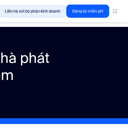
Liên hệ với bộ phận kinh doanh
Đăng ký miễn phí
giải pháp mà khách hàng Zoom quan tâm ngay lúc này.
nhà phát
tings
om
oms
vas
ng tin trải nghiệm khách hàng