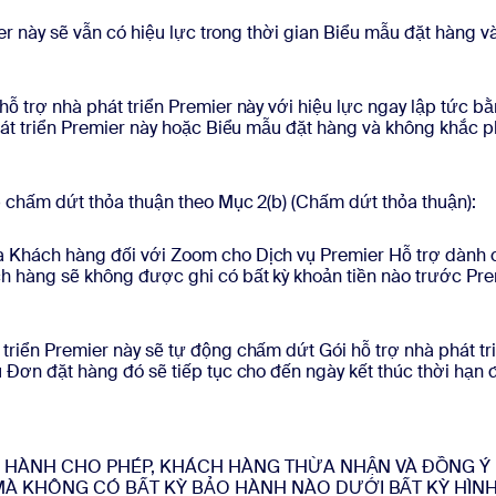
er này sẽ vẫn có hiệu lực trong thời gian Biểu mẫu đặt hàng và
 trợ nhà phát triển Premier này với hiệu lực ngay lập tức b
át triển Premier này hoặc Biểu mẫu đặt hàng và không khắc p
 chấm dứt thỏa thuận theo Mục 2(b) (Chấm dứt thỏa thuận):
a Khách hàng đối với Zoom cho Dịch vụ Premier Hỗ trợ dành 
h hàng sẽ không được ghi có bất kỳ khoản tiền nào trước Pre
triển Premier này sẽ tự động chấm dứt Gói hỗ trợ nhà phát tr
 Đơn đặt hàng đó sẽ tiếp tục cho đến ngày kết thúc thời hạn 
N HÀNH CHO PHÉP, KHÁCH HÀNG THỪA NHẬN VÀ ĐỒNG Ý 
À KHÔNG CÓ BẤT KỲ BẢO HÀNH NÀO DƯỚI BẤT KỲ HÌN