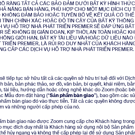
 RÕ RÀNG TẤT CẢ CÁC BẢO ĐẢM DƯỚI BẤT KỲ HÌNH THỨ
KHẢ NĂNG BÁN HÀNG, PHÙ HỢP CHO MỘT MỤC ĐÍCH CỤ 
NÓ KHÔNG ĐẢM BẢO HOẶC TUYÊN BỐ VỀ KẾT QUẢ CÓ THỂ
N TÍNH CHÍNH XÁC HOẶC ĐỘ TIN CẬY CỦA BẤT KỲ THÔN
CH VỤ HỖ TRỢ NHÀ PHÁT TRIỂN PREMIER SẼ ĐÁP ỨNG B
R SẼ KHÔNG BỊ GIÁN ĐOẠN, KỊP THỜI, AN TOÀN HOẶC K
HÔNG GIỚI HẠN, BẤT KỲ TÀI LIỆU VÀ/HOẶC DỮ LIỆU 
T TRIỂN PREMIER, LÀ RỦI RO DUY NHẤT CỦA KHÁCH H
NG CẤP CÁC DỊCH VỤ HỖ TRỢ NHÀ PHÁT TRIỂN PREMIER.
 tiếp tục sở hữu tất cả các quyền sở hữu trí tuệ đối với Dịch
ch bản, bản phác thảo, sơ đồ, văn bản, bí quyết, khái niệm, 
n, tài liệu, hướng dẫn hoặc công nghệ khác do Zoom (hoặc bê
ặc Mẫu đơn đặt hàng (“
Sản phẩm bàn giao
”), bao gồm các sửa
phẩm bàn giao đó vào thực tiễn. Tất cả các quyền không được 
oom và những người cấp phép của nó.
ẩm bàn giao nào được Zoom cung cấp cho Khách hàng trong qu
 mục đích duy nhất là Khách hàng sử dụng nội bộ Sản phẩm b
hể hủy ngang và không thể cấp phép lại để sử dụng Sản phẩm