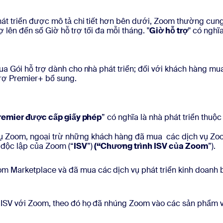
át triển được mô tả chi tiết hơn bên dưới, Zoom thường cung 
 lên đến số Giờ hỗ trợ tối đa mỗi tháng. "
Giờ hỗ trợ
" có nghĩ
a Gói hỗ trợ dành cho nhà phát triển; đối với khách hàng mu
trợ Premier+ bổ sung.
Premier được cấp giấy phép
” có nghĩa là nhà phát triển thu
vụ Zoom, ngoại trừ những khách hàng đã mua các dịch vụ Zo
độc lập của Zoom (“
ISV
”)
(“Chương trình ISV của Zoom
”).
oom Marketplace và đã mua các dịch vụ phát triển kinh doan
c ISV với Zoom, theo đó họ đã nhúng Zoom vào các sản phẩm và