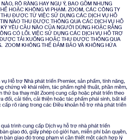
C NÀO, RÕ RÀNG HAY NGỤ Ý, BAO GỒM NHƯNG
THỂ HOẶC KHÔNG VI PHẠM. ZOOM, CÁC CÔNG TY
 THU ĐƯỢC TỪ VIỆC SỬ DỤNG CÁC DỊCH VỤ HỖ
G TIN NÀO THU ĐƯỢC THÔNG QUA CÁC DỊCH VỤ HỖ
ẤT KỲ YÊU CẦU NÀO CỦA NGƯỜI DÙNG HOẶC RẰNG
HÔNG CÓ LỖI. VIỆC SỬ DỤNG CÁC DỊCH VỤ HỖ TRỢ
NÀO ĐƯỢC TẢI XUỐNG HOẶC THU ĐƯỢC THÔNG QUA
ÀNG. ZOOM KHÔNG THỂ ĐẢM BẢO VÀ KHÔNG HỨA
 vụ Hỗ trợ Nhà phát triển Premier, sản phẩm, tính năng,
bằng chứng về khái niệm, tác phẩm nghệ thuật, phần mềm,
n thứ ba thay mặt Zoom) cung cấp hoặc phát triển theo
 đổi, cải tiến, cải thiện hoặc tác phẩm phái sinh, bất kể
cấp rõ ràng trong các Điều khoản hỗ trợ nhà phát triển
á trình cung cấp Dịch vụ hỗ trợ nhà phát triển
àn giao đó, giấy phép có giới hạn, miễn phí bản quyền,
 bàn giao đó trong phạm vi cần thiết một cách hợp lý