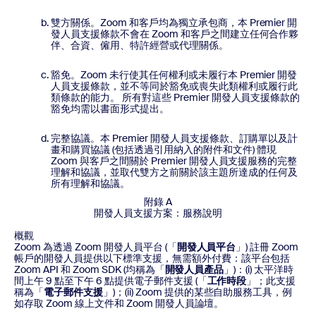
雙方關係。Zoom 和客戶均為獨立承包商，本 Premier 開
發人員支援條款不會在 Zoom 和客戶之間建立任何合作夥
伴、合資、僱用、特許經營或代理關係。
豁免。Zoom 未行使其任何權利或未履行本 Premier 開發
人員支援條款，並不等同於豁免或喪失此類權利或履行此
類條款的能力。 所有對這些 Premier 開發人員支援條款的
豁免均需以書面形式提出。
完整協議。本 Premier 開發人員支援條款、訂購單以及計
畫和購買協議 (包括透過引用納入的附件和文件) 體現
Zoom 與客戶之間關於 Premier 開發人員支援服務的完整
理解和協議，並取代雙方之前關於該主題所達成的任何及
所有理解和協議。
附錄 A
開發人員支援方案：服務說明
概觀
Zoom 為透過 Zoom 開發人員平台 (「
開發人員平台
」) 註冊 Zoom
帳戶的開發人員提供以下標準支援，無需額外付費：該平台包括
Zoom API 和 Zoom SDK (均稱為「
開發人員產品
」)：(i) 太平洋時
間上午 9 點至下午 6 點提供電子郵件支援 (「
工作時段
」；此支援
稱為「
電子郵件支援
」)；(ii) Zoom 提供的某些自助服務工具，例
如存取 Zoom 線上文件和 Zoom 開發人員論壇。