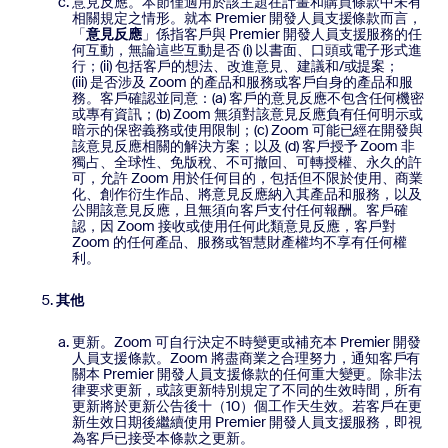
意見反應。本節僅適用於該主題在計畫和購買條款中未有
相關規定之情形。就本 Premier 開發人員支援條款而言，
「
意見反應
」係指客戶與 Premier 開發人員支援服務的任
何互動，無論這些互動是否 (i) 以書面、口頭或電子形式進
行；(ii) 包括客戶的想法、改進意見、建議和/或提案；
(iii) 是否涉及 Zoom 的產品和服務或客戶自身的產品和服
務。客戶確認並同意：(a) 客戶的意見反應不包含任何機密
或專有資訊；(b) Zoom 無須對該意見反應負有任何明示或
暗示的保密義務或使用限制；(c) Zoom 可能已經在開發與
該意見反應相關的解決方案；以及 (d) 客戶授予 Zoom 非
獨占、全球性、免版稅、不可撤回、可轉授權、永久的許
可，允許 Zoom 用於任何目的，包括但不限於使用、商業
化、創作衍生作品、將意見反應納入其產品和服務，以及
公開該意見反應，且無須向客戶支付任何報酬。客戶確
認，因 Zoom 接收或使用任何此類意見反應，客戶對
Zoom 的任何產品、服務或智慧財產權均不享有任何權
利。
其他
更新。Zoom 可自行決定不時變更或補充本 Premier 開發
人員支援條款。Zoom 將盡商業之合理努力，通知客戶有
關本 Premier 開發人員支援條款的任何重大變更。除非法
律要求更新，或該更新特別規定了不同的生效時間，所有
更新將於更新公告後十（10）個工作天生效。若客戶在更
新生效日期後繼續使用 Premier 開發人員支援服務，即視
為客戶已接受本條款之更新。