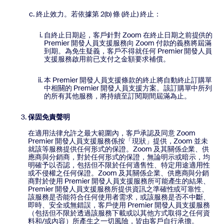
終止效力。若依據第 2(b) 條 (終止) 終止：
自終止日期起，客戶針對 Zoom 在終止日期之前提供的
Premier 開發人員支援服務向 Zoom 付款的義務將屆滿
到期。為免生疑義，客戶不得就任何 Premier 開發人員
支援服務啟用前已支付之金額要求補償。
本 Premier 開發人員支援條款的終止將自動終止訂購單
中相關的 Premier 開發人員支援方案。該訂購單中所列
的所有其他服務，將持續至訂閱期間屆滿為止。
保固免責聲明
在適用法律允許之最大範圍內，客戶承認及同意 Zoom
Premier 開發人員支援服務係按「現狀」提供，Zoom 並未
就該等服務提供任何形式的保證。Zoom 及其關係企業、供
應商與分銷商，對於任何形式的保證，無論明示或暗示，均
明確予以否認，包括但不限於任何適售性、特定用途適用性
或不侵權之任何保證。Zoom 及其關係企業、供應商與分銷
商對於使用 Premier 開發人員支援服務所可能產生的結果、
Premier 開發人員支援服務所提供資訊之準確性或可靠性、
該服務是否能符合任何使用者需求，或該服務是否不中斷、
即時、安全或無錯誤，客戶使用 Premier 開發人員支援服務
（包括但不限於透過該服務下載或以其他方式取得之任何資
料和/或內容）所產生之一切風險，皆由客戶自行承擔。