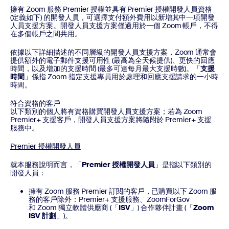
擁有 Zoom 服務 Premier 授權並具有 Premier 授權開發人員資格
(定義如下) 的開發人員，可選擇支付額外費用以新增其中一項開發
人員支援方案。開發人員支援方案僅適用於一個 Zoom 帳戶，不得
在多個帳戶之間共用。
依據以下詳細描述的不同層級的開發人員支援方案，Zoom 通常會
提供額外的電子郵件支援可用性 (最高為全天候提供)、更快的回應
時間，以及增加的支援時間 (最多可達每月最大支援時數)。「
支援
時間
」係指 Zoom 指定支援專員用於處理和回應支援請求的一小時
時間。
符合資格的客戶
以下類別的個人將有資格購買開發人員支援方案；若為 Zoom
Premier+ 支援客戶，開發人員支援方案將隨附於 Premier+ 支援
服務中。
Premier 授權開發人員
就本服務說明而言，「
Premier 授權開發人員
」是指以下類別的
開發人員：
擁有 Zoom 服務 Premier 訂閱的客戶，已購買以下 Zoom 服
務的客戶除外：Premier+ 支援服務、ZoomForGov
和 Zoom 獨立軟體供應商 (「
ISV
」) 合作夥伴計畫 (「
Zoom
ISV 計劃
」)。