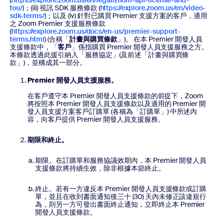
(
https://explore.zoom.us/en/legal/zoom-api-license-and-
tou/
)；(iii) 視訊 SDK 服務條款 (
https://explore.zoom.us/en/video-
sdk-terms/
)；以及 (iv) 針對已購買 Premier 支援方案的客戶，適用
之 Zoom Premier 支援服務條款
(
https://explore.zoom.us/docs/en-us/premier-support-
terms.html
) (合稱「
計畫與購買條款
」)。 在本 Premier 開發人員
支援條款中，「
客戶
」係指購買 Premier 開發人員支援服務之方。
本條款透過此援引納入「服務協定」(及前述「計畫與購買條
款」)，並構成其一部分。
Premier 開發人員支援服務。
在客戶遵守本 Premier 開發人員支援條款的前提下，Zoom
將按照本 Premier 開發人員支援條款以及適用的 Premier 開
發人員支援方案客戶訂購單 (各稱為「訂購單」) 中所述內
容，向客戶提供 Premier 開發人員支援服務。
期限和終止。
期限。在訂購單和服務協議效期內，本 Premier 開發人員
支援條款將持續生效，除非根據本節終止。
終止。若有一方違反本 Premier 開發人員支援條款或訂購
單，並且在收到書面通知後三十 (30) 天內未修正該違規行
為，則另一方可發出書面終止通知，立即終止本 Premier
開發人員支援條款。