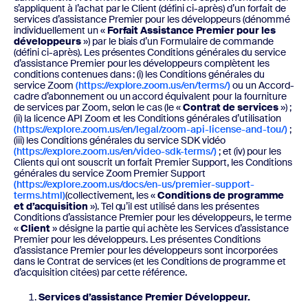
s’appliquent à l’achat par le Client (défini ci-après) d’un forfait de
services d’assistance Premier pour les développeurs (dénommé
individuellement un «
Forfait Assistance Premier pour les
développeurs
») par le biais d’un Formulaire de commande
(défini ci-après). Les présentes Conditions générales du service
d’assistance Premier pour les développeurs complètent les
conditions contenues dans : (i) les Conditions générales du
service Zoom
(https://explore.zoom.us/en/terms/)
ou un Accord-
cadre d’abonnement ou un accord équivalent pour la fourniture
de services par Zoom, selon le cas (le «
Contrat de services
») ;
(ii) la licence API Zoom et les Conditions générales d’utilisation
(https://explore.zoom.us/en/legal/zoom-api-license-and-tou/)
;
(iii) les Conditions générales du service SDK vidéo
(https://explore.zoom.us/en/video-sdk-terms/)
; et (iv) pour les
Clients qui ont souscrit un forfait Premier Support, les Conditions
générales du service Zoom Premier Support
(https://explore.zoom.us/docs/en-us/premier-support-
terms.html)
(collectivement, les «
Conditions de programme
et d’acquisition
»). Tel qu’il est utilisé dans les présentes
Conditions d’assistance Premier pour les développeurs, le terme
«
Client
» désigne la partie qui achète les Services d’assistance
Premier pour les développeurs. Les présentes Conditions
d’assistance Premier pour les développeurs sont incorporées
dans le Contrat de services (et les Conditions de programme et
d’acquisition citées) par cette référence.
Services d’assistance Premier Développeur.