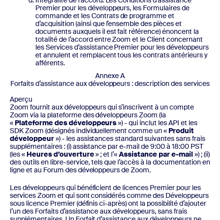
Intégralité de l’accord. Les Conditions d’assistance
Premier pour les développeurs, les Formulaires de
commande et les Contrats de programme et
d’acquisition (ainsi que l’ensemble des pièces et
documents auxquels il est fait référence) énoncent la
totalité de l’accord entre Zoom et le Client concernant
les Services d’assistance Premier pour les développeurs
et annulent et remplacent tous les contrats antérieurs y
afférents.
Annexe A
Forfaits d’assistance aux développeurs : description des services
Aperçu
Zoom fournit aux développeurs qui s’inscrivent à un compte
Zoom via la plateforme des développeurs Zoom (la
«
Plateforme des développeurs
») - qui inclut les API et les
SDK Zoom (désignés individuellement comme un «
Produit
développeur
») - les assistances standard suivantes sans frais
supplémentaires : (i) assistance par e-mail de 9:00 à 18:00 PST
(les «
Heures d’ouverture
» ; et l’«
Assistance par e-mail
») ; (ii)
des outils en libre-service, tels que l’accès à la documentation en
ligne et au Forum des développeurs de Zoom.
Les développeurs qui bénéficient de licences Premier pour les
services Zoom et qui sont considérés comme des Développeurs
sous licence Premier (définis ci-après) ont la possibilité d’ajouter
l’un des Forfaits d’assistance aux développeurs, sans frais
supplémentaires. Un Forfait d’assistance aux développeurs ne